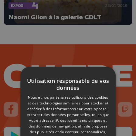
EXPOS
28/01/2019
Naomi Gilon à la galerie CDLT
Utilisation responsable de vos
données
Nous et nos partenaires utilisons des cookies
et des technologies similaires pour stocker et
accéder à des informations sur votre appareil
Suivez-nous sur FaceBook
Suivez-nous sur Instagram
Suivez-nous sur TikTok
Suivez-nous sur YouTube
Suivez-nous sur
Suiv
et traiter des données personnelles, telles que
votre adresse IP, des identifiants uniques et
des données de navigation, afin de proposer
des publicités et du contenu personnalisés,