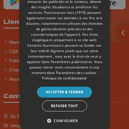
mesurer les publicités et le contenu, obtenir
des insights d’audience et améliorer les
services.
Fournisseurs tiers (1910)
peuvent
également traiter vos données à ces fins et à
Liens utiles
d’autres, notamment en utilisant des données
de géolocalisation précises et des
caractéristiques de l’appareil. Vos choix
Ouv
s’appliquent uniquement à ce site web.
Mentions légales
Certains fournisseurs peuvent se fonder sur
leur intérêt légitime plutôt que sur votre
CSA
consentement ; vous avez le droit de vous y
Publicité
opposer dans
Paramètres publicitaires
. Vous
pouvez retirer votre consentement à tout
Charte sur l'égalité et la diversité
moment dans
Paramètres des cookies
.
Politique de confidentialité
Nous contacter
ACCEPTER & FERMER
Contact
REFUSER TOUT
04 254 99 99
CONFIGURER
info@qu4tre.be