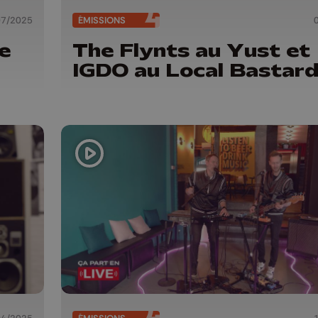
07/2025
ÉMISSIONS
e
The Flynts au Yust et
IGDO au Local Bastar