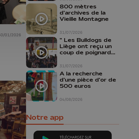
800 mètres
d'archives de la
Vieille Montagne
31/07/2026
30/01/2026
" Les Bulldogs de
Liège ont reçu un
coup de poignard
dans le dos "
31/07/2026
A la recherche
d'une pièce d'or de
500 euros
04/08/2026
Notre app