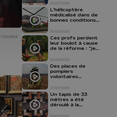
24/07/2026
L'hélicoptère
médicalisé dans de
bonnes conditions à
Oupeye
05/08/2026
27/03/2026
Ces profs perdent
leur boulot à cause
de la réforme : "je
travaillais bien plus
comme prof que
04/08/2026
comme
Des places de
pharmacienne"
pompiers
volontaires
disponibles en
province de Liège :
27/07/2026
"Un citoyen qui
Un tapis de 33
n'est formé ne
mètres a été
peut pas nous
déroulé à la
aider"
Cathédrale de
Liège
05/08/2026