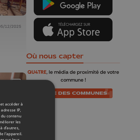
05/12/2025
Où nous capter
QU4TRE
, le média de proximité de votre
commune !
LISTE DES COMMUNES
 et accéder à
 adresse IP,
t du contenu
méliorer les
à d’autres,
e l’appareil.
er sur leur