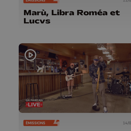
ÉMISSIONS
11/
Marù, Libra Roméa et
Lucvs
ÉMISSIONS
14/