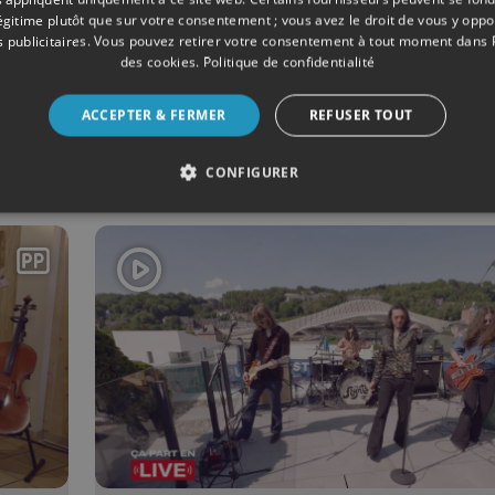
légitime plutôt que sur votre consentement ; vous avez le droit de vous y opp
 publicitaires
. Vous pouvez retirer votre consentement à tout moment dans
des cookies
.
Politique de confidentialité
11/2025
ÉMISSIONS
u
Gaëtan Streel à La
ACCEPTER & FERMER
REFUSER TOUT
Capsulerie
CONFIGURER