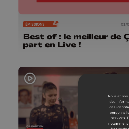
ÉMISSIONS
01/
Best of : le meilleur de 
part en Live !
Nous et nos 
des informa
des identif
personnalis
services.
F
notamment en
Vos choix 