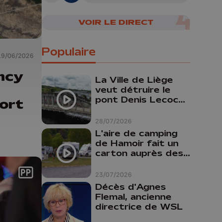
VOIR LE DIRECT
Populaire
19/06/2026
ncy
La Ville de Liège
veut détruire le
pont Denis Lecocq
ort
mais manque de
budget pour le
28/07/2026
faire
L'aire de camping
de Hamoir fait un
carton auprès des
touristes
23/07/2026
Décès d'Agnes
Flemal, ancienne
directrice de WSL