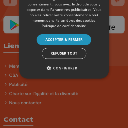
Suivez-nous sur FaceBook
Suivez-nous sur Instagram
Suivez-nous sur TikTok
Suivez-nous sur YouTube
Suivez-nous sur
Suiv
consentement ; vous avez le droit de vous y
opposer dans
Paramètres publicitaires
. Vous
pouvez retirer votre consentement à tout
moment dans
Paramètres des cookies
.
Politique de confidentialité
ACCEPTER & FERMER
Liens utiles
REFUSER TOUT
Mentions légales
CONFIGURER
CSA
Publicité
Charte sur l'égalité et la diversité
Nous contacter
Contact