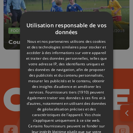
Utilisation responsable de vos
FOOTBALL
02/05/2018
données
Nous et nos partenaires utilisons des cookies
Coup d'envoi du Mundialito 2018
et des technologies similaires pour stocker et
accéder à des informations sur votre appareil
et traiter des données personnelles, telles que
votre adresse IP, des identifiants uniques et
des données de navigation, afin de proposer
des publicités et du contenu personnalisés,
mesurer les publicités et le contenu, obtenir
des insights d’audience et améliorer les
services.
Fournisseurs tiers (1910)
peuvent
également traiter vos données à ces fins et à
d’autres, notamment en utilisant des données
de géolocalisation précises et des
caractéristiques de l’appareil. Vos choix
Ouv
s’appliquent uniquement à ce site web.
Certains fournisseurs peuvent se fonder sur
leur intérêt légitime plutôt que sur votre