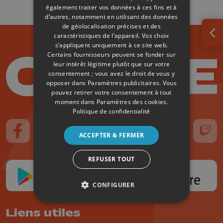
également traiter vos données à ces fins et à
d’autres, notamment en utilisant des données
de géolocalisation précises et des
caractéristiques de l’appareil. Vos choix
Ouv
s’appliquent uniquement à ce site web.
Certains fournisseurs peuvent se fonder sur
leur intérêt légitime plutôt que sur votre
consentement ; vous avez le droit de vous y
opposer dans
Paramètres publicitaires
. Vous
pouvez retirer votre consentement à tout
moment dans
Paramètres des cookies
.
Politique de confidentialité
ACCEPTER & FERMER
Suivez-nous sur FaceBook
Suivez-nous sur Instagram
Suivez-nous sur TikTok
Suivez-nous sur YouTube
Suivez-nous sur
Suiv
REFUSER TOUT
CONFIGURER
Liens utiles