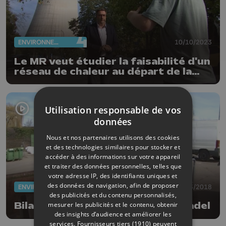
ENVIRONNEMENT
10/10/2023
Le MR veut étudier la faisabilité d'un
réseau de chaleur au départ de la
centrale de Tihange
Utilisation responsable de vos
données
Nous et nos partenaires utilisons des cookies
et des technologies similaires pour stocker et
accéder à des informations sur votre appareil
et traiter des données personnelles, telles que
votre adresse IP, des identifiants uniques et
des données de navigation, afin de proposer
ENVIRONNEMENT
30/03/2018
des publicités et du contenu personnalisés,
mesurer les publicités et le contenu, obtenir
Bilan 2017 satisfaisant pour Intradel
des insights d’audience et améliorer les
services.
Fournisseurs tiers (1910)
peuvent