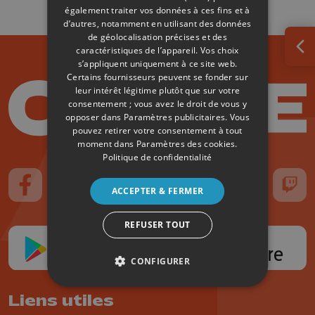
également traiter vos données à ces fins et à
d’autres, notamment en utilisant des données
de géolocalisation précises et des
caractéristiques de l’appareil. Vos choix
Ouv
s’appliquent uniquement à ce site web.
Certains fournisseurs peuvent se fonder sur
leur intérêt légitime plutôt que sur votre
consentement ; vous avez le droit de vous y
opposer dans
Paramètres publicitaires
. Vous
pouvez retirer votre consentement à tout
moment dans
Paramètres des cookies
.
Politique de confidentialité
ACCEPTER & FERMER
Suivez-nous sur FaceBook
Suivez-nous sur Instagram
Suivez-nous sur TikTok
Suivez-nous sur YouTube
Suivez-nous sur
Suiv
REFUSER TOUT
CONFIGURER
Liens utiles