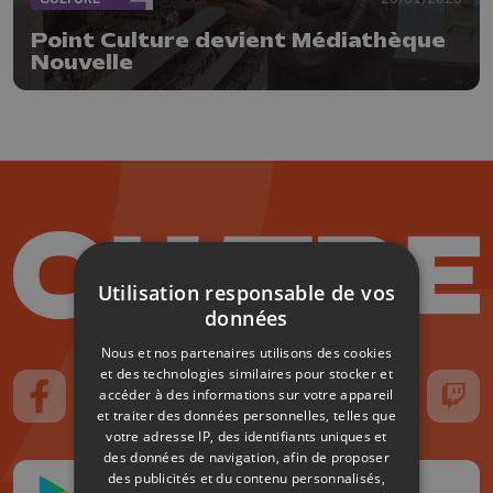
Point Culture devient Médiathèque
Nouvelle
Utilisation responsable de vos
données
Nous et nos partenaires utilisons des cookies
et des technologies similaires pour stocker et
accéder à des informations sur votre appareil
Suivez-nous sur FaceBook
Suivez-nous sur Instagram
Suivez-nous sur TikTok
Suivez-nous sur YouTube
Suivez-nous sur
Suiv
et traiter des données personnelles, telles que
votre adresse IP, des identifiants uniques et
des données de navigation, afin de proposer
des publicités et du contenu personnalisés,