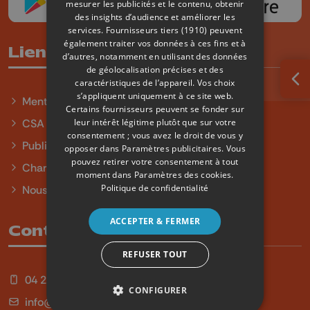
mesurer les publicités et le contenu, obtenir
des insights d’audience et améliorer les
services.
Fournisseurs tiers (1910)
peuvent
également traiter vos données à ces fins et à
Liens utiles
d’autres, notamment en utilisant des données
de géolocalisation précises et des
caractéristiques de l’appareil. Vos choix
Ouv
s’appliquent uniquement à ce site web.
Mentions légales
Certains fournisseurs peuvent se fonder sur
leur intérêt légitime plutôt que sur votre
CSA
consentement ; vous avez le droit de vous y
Publicité
opposer dans
Paramètres publicitaires
. Vous
pouvez retirer votre consentement à tout
Charte sur l'égalité et la diversité
moment dans
Paramètres des cookies
.
Politique de confidentialité
Nous contacter
ACCEPTER & FERMER
Contact
REFUSER TOUT
04 254 99 99
CONFIGURER
info@qu4tre.be