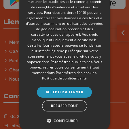
mesurer les publicités et le contenu, obtenir
des insights d’audience et améliorer les
services.
Fournisseurs tiers (1910)
peuvent
également traiter vos données à ces fins et à
Liens utiles
d’autres, notamment en utilisant des données
de géolocalisation précises et des
caractéristiques de l’appareil. Vos choix
Ouv
s’appliquent uniquement à ce site web.
Mentions légales
Certains fournisseurs peuvent se fonder sur
leur intérêt légitime plutôt que sur votre
CSA
consentement ; vous avez le droit de vous y
Publicité
opposer dans
Paramètres publicitaires
. Vous
pouvez retirer votre consentement à tout
Charte sur l'égalité et la diversité
moment dans
Paramètres des cookies
.
Politique de confidentialité
Nous contacter
ACCEPTER & FERMER
Contact
REFUSER TOUT
04 254 99 99
CONFIGURER
info@qu4tre.be