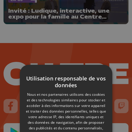
Invité : Ludique, interactive, une
expo pour la famille au Centre
Culturel de Wanze
Utilisation responsable de vos
données
Nous et nos partenaires utilisons des cookies
et des technologies similaires pour stocker et
accéder à des informations sur votre appareil
Suivez-nous sur FaceBook
Suivez-nous sur Instagram
Suivez-nous sur TikTok
Suivez-nous sur YouTube
Suivez-nous sur
Suiv
et traiter des données personnelles, telles que
votre adresse IP, des identifiants uniques et
des données de navigation, afin de proposer
des publicités et du contenu personnalisés,