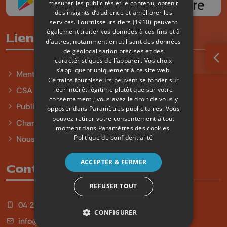
mesurer les publicités et le contenu, obtenir
des insights d’audience et améliorer les
services.
Fournisseurs tiers (1910)
peuvent
également traiter vos données à ces fins et à
Liens utiles
d’autres, notamment en utilisant des données
de géolocalisation précises et des
caractéristiques de l’appareil. Vos choix
Ouv
s’appliquent uniquement à ce site web.
Mentions légales
Certains fournisseurs peuvent se fonder sur
leur intérêt légitime plutôt que sur votre
CSA
consentement ; vous avez le droit de vous y
Publicité
opposer dans
Paramètres publicitaires
. Vous
pouvez retirer votre consentement à tout
Charte sur l'égalité et la diversité
moment dans
Paramètres des cookies
.
Politique de confidentialité
Nous contacter
ACCEPTER & FERMER
Contact
REFUSER TOUT
04 254 99 99
CONFIGURER
info@qu4tre.be