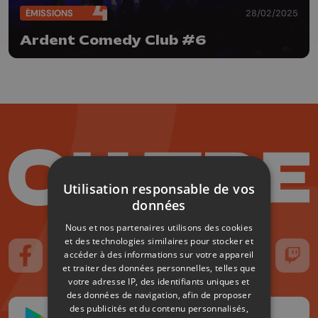
ÉMISSIONS
28/02/2025
Ardent Comedy Club #6
Utilisation responsable de vos
données
Nous et nos partenaires utilisons des cookies
et des technologies similaires pour stocker et
accéder à des informations sur votre appareil
Suivez-nous sur FaceBook
Suivez-nous sur Instagram
Suivez-nous sur TikTok
Suivez-nous sur YouTube
Suivez-nous sur
Suiv
et traiter des données personnelles, telles que
votre adresse IP, des identifiants uniques et
des données de navigation, afin de proposer
des publicités et du contenu personnalisés,