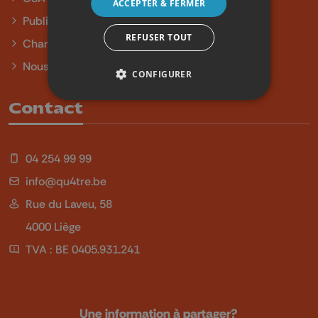
ACCEPTER & FERMER
Publicité
REFUSER TOUT
Charte sur l'égalité et la diversité
Nous contacter
CONFIGURER
Contact
04 254 99 99
info@qu4tre.be
Rue du Laveu, 58
4000 Liège
TVA : BE 0405.931.241
Une information à partager?