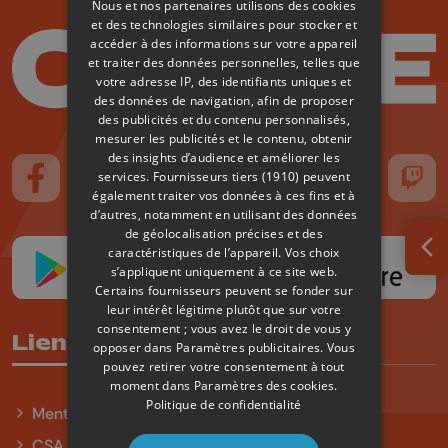
Nous et nos partenaires utilisons des cookies
et des technologies similaires pour stocker et
accéder à des informations sur votre appareil
et traiter des données personnelles, telles que
votre adresse IP, des identifiants uniques et
des données de navigation, afin de proposer
des publicités et du contenu personnalisés,
mesurer les publicités et le contenu, obtenir
des insights d’audience et améliorer les
services.
Fournisseurs tiers (1910)
peuvent
Suivez-nous sur FaceBook
Suivez-nous sur Instagram
Suivez-nous sur TikTok
Suivez-nous sur YouTube
Suivez-nous sur
Suiv
également traiter vos données à ces fins et à
d’autres, notamment en utilisant des données
de géolocalisation précises et des
caractéristiques de l’appareil. Vos choix
Ouv
s’appliquent uniquement à ce site web.
Certains fournisseurs peuvent se fonder sur
leur intérêt légitime plutôt que sur votre
consentement ; vous avez le droit de vous y
Liens utiles
opposer dans
Paramètres publicitaires
. Vous
pouvez retirer votre consentement à tout
moment dans
Paramètres des cookies
.
Politique de confidentialité
Mentions légales
CSA