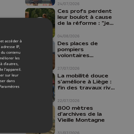
24/07/2026
Ces profs perdent
leur boulot à cause
de la réforme : "je
travaillais bien plus
comme prof que
04/08/2026
comme
 et accéder à
Des places de
pharmacienne"
 adresse IP,
pompiers
t du contenu
volontaires
méliorer les
disponibles en
à d’autres,
province de Liège :
27/07/2026
e l’appareil.
"Un citoyen qui
La mobilité douce
er sur leur
n'est formé ne
oser dans
s'améliore à Liège :
peut pas nous
Paramètres
fin des travaux rive
aider"
gauche, pistes
cyclo-piétonnes
22/07/2026
Avroy et
800 mètres
Guillemins...
d'archives de la
Vieille Montagne
31/07/2026