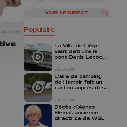
VOIR LE DIRECT
Populaire
17/01/2019
tive
La Ville de Liège
veut détruire le
pont Denis Lecocq
mais manque de
budget pour le
28/07/2026
faire
L'aire de camping
de Hamoir fait un
carton auprès des
touristes
23/07/2026
Décès d'Agnes
Flemal, ancienne
directrice de WSL