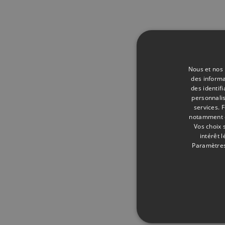
Nous et nos 
des informa
des identif
personnalis
services.
F
notamment en
Vos choix 
intérêt 
Paramètres