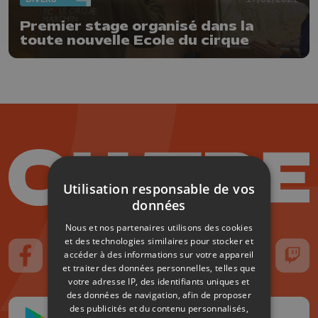
Premier stage organisé dans la
toute nouvelle Ecole du cirque
Utilisation responsable de vos
données
Nous et nos partenaires utilisons des cookies
et des technologies similaires pour stocker et
accéder à des informations sur votre appareil
Suivez-nous sur FaceBook
Suivez-nous sur Instagram
Suivez-nous sur TikTok
Suivez-nous sur YouTube
Suivez-nous sur
Suiv
et traiter des données personnelles, telles que
votre adresse IP, des identifiants uniques et
des données de navigation, afin de proposer
des publicités et du contenu personnalisés,