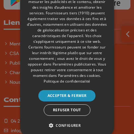
mesurer les publicités et le contenu, obtenir
des insights d’audience et améliorer les
services.
Fournisseurs tiers (1910)
peuvent
également traiter vos données à ces fins et à
Liens utiles
d’autres, notamment en utilisant des données
de géolocalisation précises et des
caractéristiques de l’appareil. Vos choix
Ouv
s’appliquent uniquement à ce site web.
Mentions légales
Certains fournisseurs peuvent se fonder sur
leur intérêt légitime plutôt que sur votre
CSA
consentement ; vous avez le droit de vous y
Publicité
opposer dans
Paramètres publicitaires
. Vous
pouvez retirer votre consentement à tout
Charte sur l'égalité et la diversité
moment dans
Paramètres des cookies
.
Politique de confidentialité
Nous contacter
ACCEPTER & FERMER
Contact
REFUSER TOUT
04 254 99 99
CONFIGURER
info@qu4tre.be