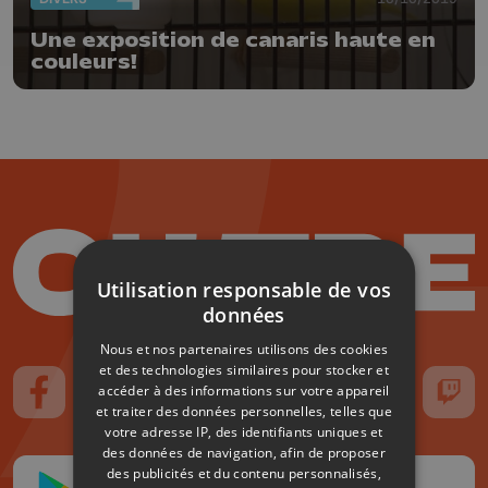
Une exposition de canaris haute en
couleurs!
Utilisation responsable de vos
données
Nous et nos partenaires utilisons des cookies
et des technologies similaires pour stocker et
accéder à des informations sur votre appareil
Suivez-nous sur FaceBook
Suivez-nous sur Instagram
Suivez-nous sur TikTok
Suivez-nous sur YouTube
Suivez-nous sur
Suiv
et traiter des données personnelles, telles que
votre adresse IP, des identifiants uniques et
des données de navigation, afin de proposer
des publicités et du contenu personnalisés,