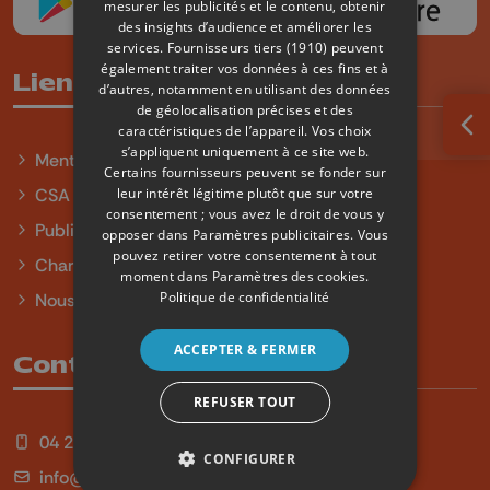
mesurer les publicités et le contenu, obtenir
des insights d’audience et améliorer les
services.
Fournisseurs tiers (1910)
peuvent
également traiter vos données à ces fins et à
Liens utiles
d’autres, notamment en utilisant des données
de géolocalisation précises et des
caractéristiques de l’appareil. Vos choix
Ouv
s’appliquent uniquement à ce site web.
Mentions légales
Certains fournisseurs peuvent se fonder sur
leur intérêt légitime plutôt que sur votre
CSA
consentement ; vous avez le droit de vous y
Publicité
opposer dans
Paramètres publicitaires
. Vous
pouvez retirer votre consentement à tout
Charte sur l'égalité et la diversité
moment dans
Paramètres des cookies
.
Politique de confidentialité
Nous contacter
ACCEPTER & FERMER
Contact
REFUSER TOUT
04 254 99 99
CONFIGURER
info@qu4tre.be