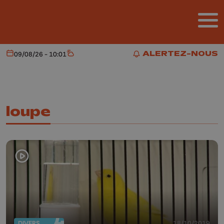
Aller au contenu principal
ALERTEZ-NOUS
09/08/26 - 10:01
Aujourd'hui
Météo
ALERTEZ-NOUS
loupe
DIVERS
18/10/2019