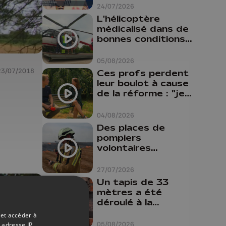
24/07/2026
L'hélicoptère
médicalisé dans de
bonnes conditions à
Oupeye
05/08/2026
23/07/2018
Ces profs perdent
leur boulot à cause
de la réforme : "je
travaillais bien plus
comme prof que
04/08/2026
comme
Des places de
pharmacienne"
pompiers
volontaires
disponibles en
province de Liège :
27/07/2026
"Un citoyen qui
Un tapis de 33
n'est formé ne
mètres a été
peut pas nous
déroulé à la
aider"
Cathédrale de
 et accéder à
Liège
05/08/2026
 adresse IP,