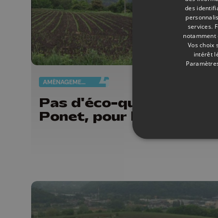
des identif
personnalis
services.
F
notamment en
Vos choix 
intérêt 
Paramètres
AMÉNAGEMENT DU TERRITOIRE
06/
Pas d'éco-quartier au R
Ponet, pour le moment