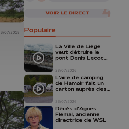
VOIR LE DIRECT
Populaire
23/07/2018
La Ville de Liège
veut détruire le
pont Denis Lecocq
mais manque de
budget pour le
28/07/2026
faire
L'aire de camping
de Hamoir fait un
carton auprès des
touristes
23/07/2026
Décès d'Agnes
Flemal, ancienne
directrice de WSL