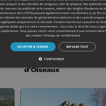
iants uniques et des données de navigation, afin de proposer des publicités e
és, mesurer les publicités et le contenu, obtenir des insights d’audience et a
ournisseurs tiers (1910)
peuvent également traiter vos données à ces fins et 
 utilisant des données de géolocalisation précises et des caractéristiques d
s’appliquent uniquement à ce site web. Certains fournisseurs peuvent se fond
légitime plutôt que sur votre consentement ; vous avez le droit de vous y opp
 publicitaires
. Vous pouvez retirer votre consentement à tout moment dans
des cookies
.
Politique de confidentialité
09/2017
AMÉNAGEMENT DU TERRITOIRE
ACCEPTER & FERMER
REFUSER TOUT
y-
Eau courante désorma
pour tous les habitant
CONFIGURER
Hameau du Chant
d'Oiseaux