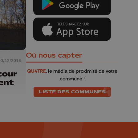
Où nous capter
30/12/2016
QU4TRE
, le média de proximité de votre
tour
commune !
ent
LISTE DES COMMUNES