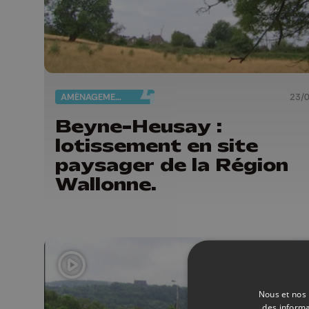
AMÉNAGEMENT DU TERRITOIRE
23/
Beyne-Heusay :
lotissement en site
paysager de la Région
Wallonne.
Nous et nos 
des informa