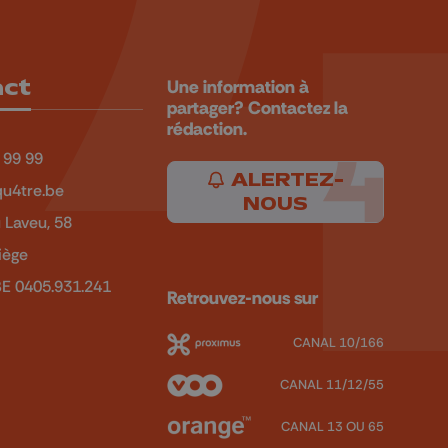
act
Une information à
partager? Contactez la
rédaction.
 99 99
ALERTEZ-
u4tre.be
NOUS
 Laveu, 58
iège
BE 0405.931.241
Retrouvez-nous sur
CANAL 10/166
CANAL 11/12/55
CANAL 13 OU 65