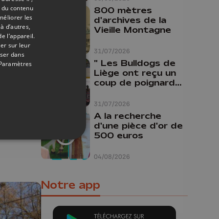
t du contenu
800 mètres
méliorer les
d'archives de la
à d’autres,
Vieille Montagne
e l’appareil.
er sur leur
31/07/2026
oser dans
" Les Bulldogs de
Paramètres
Liège ont reçu un
coup de poignard
10/07/2017
dans le dos "
is
31/07/2026
s du
A la recherche
d'une pièce d'or de
500 euros
04/08/2026
Notre app