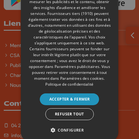
mesurer les publicités et le contenu, obtenir
des insights d’audience et améliorer les
services.
Fournisseurs tiers (1910)
peuvent
également traiter vos données à ces fins et à
Liens utiles
d’autres, notamment en utilisant des données
de géolocalisation précises et des
caractéristiques de l’appareil. Vos choix
Ouv
s’appliquent uniquement à ce site web.
Mentions légales
Certains fournisseurs peuvent se fonder sur
leur intérêt légitime plutôt que sur votre
CSA
consentement ; vous avez le droit de vous y
Publicité
opposer dans
Paramètres publicitaires
. Vous
pouvez retirer votre consentement à tout
Charte sur l'égalité et la diversité
moment dans
Paramètres des cookies
.
Politique de confidentialité
Nous contacter
ACCEPTER & FERMER
Contact
REFUSER TOUT
04 254 99 99
CONFIGURER
info@qu4tre.be