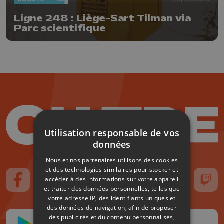
Ligne 248 : Liège-Sart Tilman via
Parc scientifique
Utilisation responsable de vos
données
Nous et nos partenaires utilisons des cookies
et des technologies similaires pour stocker et
accéder à des informations sur votre appareil
Suivez-nous sur FaceBook
Suivez-nous sur Instagram
Suivez-nous sur TikTok
Suivez-nous sur YouTube
Suivez-nous sur
Suiv
et traiter des données personnelles, telles que
votre adresse IP, des identifiants uniques et
des données de navigation, afin de proposer
des publicités et du contenu personnalisés,