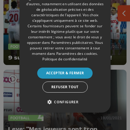
d’autres, notamment en utilisant des données
de géolocalisation précises et des
caractéristiques de l’appareil. Vos choix
Ouv
s’appliquent uniquement à ce site web.
Certains fournisseurs peuvent se fonder sur
leur intérêt légitime plutôt que sur votre
consentement ; vous avez le droit de vous y
opposer dans
Paramètres publicitaires
. Vous
FOOTBALL
21/01/2021
pouvez retirer votre consentement à tout
moment dans
Paramètres des cookies
.
9 sur 9 pour le Standard de Leye !
Politique de confidentialité
ACCEPTER & FERMER
REFUSER TOUT
CONFIGURER
FOOTBALL
19/01/2021
Leye: "Mes joueurs sont trop