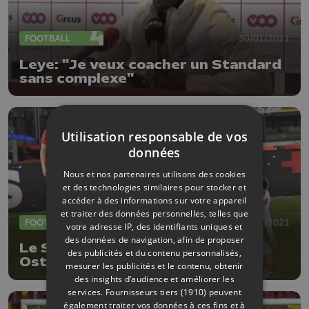
FOOTBALL
30/01/2021
Leye: "Je veux coacher un Standard
sans complexe"
Utilisation responsable de vos
données
Nous et nos partenaires utilisons des cookies
et des technologies similaires pour stocker et
accéder à des informations sur votre appareil
et traiter des données personnelles, telles que
FOOTBALL
29/01/2021
votre adresse IP, des identifiants uniques et
des données de navigation, afin de proposer
Le Standard arrache un point à
des publicités et du contenu personnalisés,
Ostende
mesurer les publicités et le contenu, obtenir
des insights d’audience et améliorer les
services.
Fournisseurs tiers (1910)
peuvent
également traiter vos données à ces fins et à