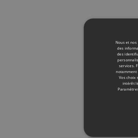
Nous et nos 
des informa
des identif
personnalis
services.
F
notamment en
Vos choix 
intérêt 
Paramètres