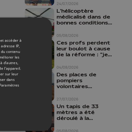
24/07/2026
L'hélicoptère
médicalisé dans de
bonnes conditions à
Oupeye
05/08/2026
 et accéder à
Ces profs perdent
 adresse IP,
leur boulot à cause
t du contenu
de la réforme : "je
méliorer les
travaillais bien plus
à d’autres,
comme prof que
04/08/2026
e l’appareil.
comme
Des places de
er sur leur
pharmacienne"
oser dans
pompiers
Paramètres
volontaires
disponibles en
province de Liège :
27/07/2026
"Un citoyen qui
Un tapis de 33
n'est formé ne
mètres a été
peut pas nous
déroulé à la
aider"
Cathédrale de
Liège
05/08/2026