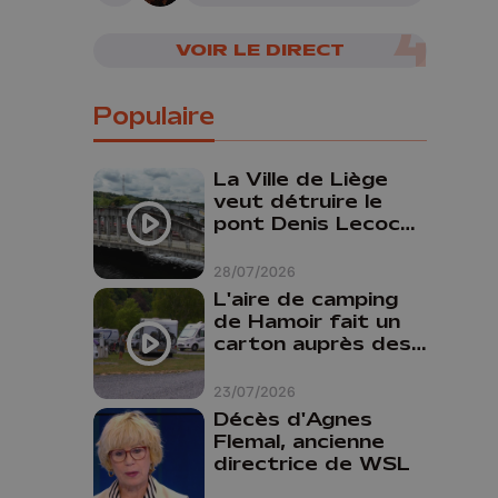
cerveau humain
VOIR LE DIRECT
Populaire
La Ville de Liège
veut détruire le
pont Denis Lecocq
mais manque de
budget pour le
28/07/2026
faire
L'aire de camping
de Hamoir fait un
carton auprès des
touristes
23/07/2026
Décès d'Agnes
Flemal, ancienne
directrice de WSL