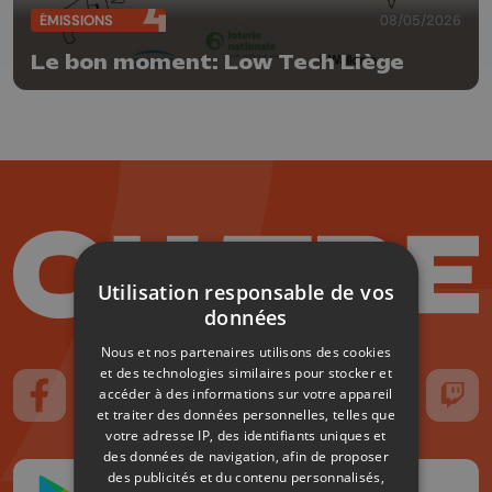
ÉMISSIONS
08/05/2026
Le bon moment: Low Tech Liège
Utilisation responsable de vos
données
Nous et nos partenaires utilisons des cookies
et des technologies similaires pour stocker et
accéder à des informations sur votre appareil
Suivez-nous sur FaceBook
Suivez-nous sur Instagram
Suivez-nous sur TikTok
Suivez-nous sur YouTube
Suivez-nous sur
Suiv
et traiter des données personnelles, telles que
votre adresse IP, des identifiants uniques et
des données de navigation, afin de proposer
des publicités et du contenu personnalisés,