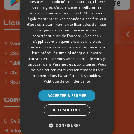
mesurer les publicités et le contenu, obtenir
des insights d’audience et améliorer les
services.
Fournisseurs tiers (1910)
peuvent
également traiter vos données à ces fins et à
Liens utiles
d’autres, notamment en utilisant des données
de géolocalisation précises et des
caractéristiques de l’appareil. Vos choix
Ouv
s’appliquent uniquement à ce site web.
Mentions légales
Certains fournisseurs peuvent se fonder sur
leur intérêt légitime plutôt que sur votre
CSA
consentement ; vous avez le droit de vous y
Publicité
opposer dans
Paramètres publicitaires
. Vous
pouvez retirer votre consentement à tout
Charte sur l'égalité et la diversité
moment dans
Paramètres des cookies
.
Politique de confidentialité
Nous contacter
ACCEPTER & FERMER
Contact
REFUSER TOUT
04 254 99 99
CONFIGURER
info@qu4tre.be