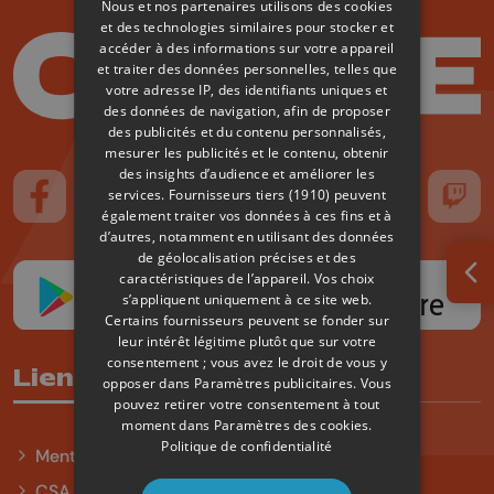
Nous et nos partenaires utilisons des cookies
et des technologies similaires pour stocker et
accéder à des informations sur votre appareil
et traiter des données personnelles, telles que
votre adresse IP, des identifiants uniques et
des données de navigation, afin de proposer
des publicités et du contenu personnalisés,
mesurer les publicités et le contenu, obtenir
des insights d’audience et améliorer les
services.
Fournisseurs tiers (1910)
peuvent
Suivez-nous sur FaceBook
Suivez-nous sur Instagram
Suivez-nous sur TikTok
Suivez-nous sur YouTube
Suivez-nous sur
Suiv
également traiter vos données à ces fins et à
d’autres, notamment en utilisant des données
de géolocalisation précises et des
caractéristiques de l’appareil. Vos choix
Ouv
s’appliquent uniquement à ce site web.
Certains fournisseurs peuvent se fonder sur
leur intérêt légitime plutôt que sur votre
consentement ; vous avez le droit de vous y
Liens utiles
opposer dans
Paramètres publicitaires
. Vous
pouvez retirer votre consentement à tout
moment dans
Paramètres des cookies
.
Politique de confidentialité
Mentions légales
CSA