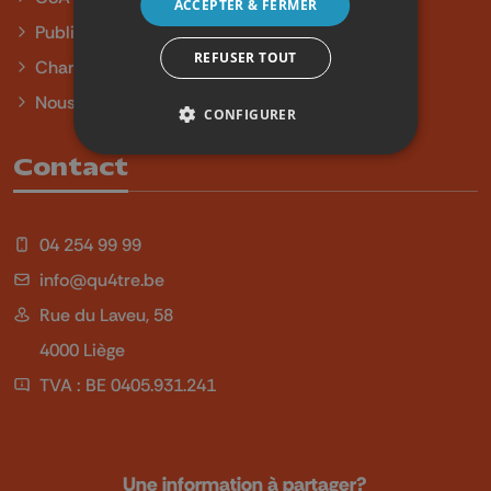
ACCEPTER & FERMER
Publicité
REFUSER TOUT
Charte sur l'égalité et la diversité
Nous contacter
CONFIGURER
Contact
04 254 99 99
info@qu4tre.be
Rue du Laveu, 58
4000 Liège
TVA : BE 0405.931.241
Une information à partager?