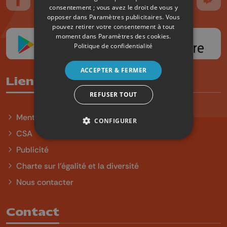
Suivez-nous sur FaceBook
Suivez-nous sur Instagram
Suivez-nous sur TikTok
Suivez-nous sur YouTube
Suivez-nous sur
Suiv
consentement ; vous avez le droit de vous y
opposer dans
Paramètres publicitaires
. Vous
pouvez retirer votre consentement à tout
moment dans
Paramètres des cookies
.
Politique de confidentialité
ACCEPTER & FERMER
Liens utiles
REFUSER TOUT
Mentions légales
CONFIGURER
CSA
Publicité
Charte sur l'égalité et la diversité
Nous contacter
Contact