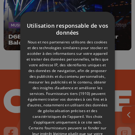
Utilisation responsable de vos
MUSIQUE
29/01/2018
données
D6Bels Music Awards : le prix pour
Nous et nos partenaires utilisons des cookies
Baloji !
et des technologies similaires pour stocker et
accéder à des informations sur votre appareil
et traiter des données personnelles, telles que
votre adresse IP, des identifiants uniques et
des données de navigation, afin de proposer
des publicités et du contenu personnalisés,
mesurer les publicités et le contenu, obtenir
des insights d’audience et améliorer les
services.
Fournisseurs tiers (1910)
peuvent
également traiter vos données à ces fins et à
d’autres, notamment en utilisant des données
de géolocalisation précises et des
caractéristiques de l’appareil. Vos choix
Ouv
s’appliquent uniquement à ce site web.
Certains fournisseurs peuvent se fonder sur
leur intérêt légitime plutôt que sur votre