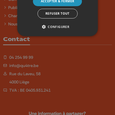
ACCEPTER & FERMER
Publicité
REFUSER TOUT
Charte sur l'égalité et la diversité
Nous contacter
CONFIGURER
Contact
04 254 99 99
info@qu4tre.be
Rue du Laveu, 58
4000 Liège
TVA : BE 0405.931.241
Une information à partager?