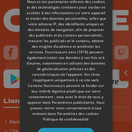
Nous et nos partenaires utilisons des cookies
et des technologies similaires pour stocker et
accéder à des informations sur votre appareil
et traiter des données personnelles, telles que
votre adresse IP, des identifiants uniques et
des données de navigation, afin de proposer
des publicités et du contenu personnalisés,
mesurer les publicités et le contenu, obtenir
des insights d’audience et améliorer les
services.
Fournisseurs tiers (1910)
peuvent
Suivez-nous sur FaceBook
Suivez-nous sur Instagram
Suivez-nous sur TikTok
Suivez-nous sur YouTube
Suivez-nous sur
Suiv
également traiter vos données à ces fins et à
d’autres, notamment en utilisant des données
de géolocalisation précises et des
caractéristiques de l’appareil. Vos choix
Ouv
s’appliquent uniquement à ce site web.
Certains fournisseurs peuvent se fonder sur
leur intérêt légitime plutôt que sur votre
consentement ; vous avez le droit de vous y
Liens utiles
opposer dans
Paramètres publicitaires
. Vous
pouvez retirer votre consentement à tout
moment dans
Paramètres des cookies
.
Politique de confidentialité
Mentions légales
CSA