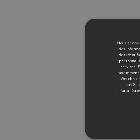
Nous et nos 
des informa
des identif
personnalis
services.
F
notamment en
Vos choix 
intérêt 
Paramètres