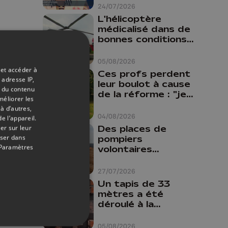
24/07/2026
L'hélicoptère
médicalisé dans de
bonnes conditions à
Oupeye
05/08/2026
 et accéder à
Ces profs perdent
 adresse IP,
leur boulot à cause
t du contenu
de la réforme : "je
méliorer les
travaillais bien plus
à d’autres,
comme prof que
04/08/2026
e l’appareil.
comme
Des places de
er sur leur
pharmacienne"
oser dans
pompiers
Paramètres
volontaires
disponibles en
province de Liège :
27/07/2026
"Un citoyen qui
Un tapis de 33
n'est formé ne
mètres a été
peut pas nous
déroulé à la
aider"
Cathédrale de
Liège
05/08/2026