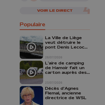
VOIR LE DIRECT
Populaire
La Ville de Liège
veut détruire le
pont Denis Lecocq
mais manque de
budget pour le
28/07/2026
faire
L'aire de camping
de Hamoir fait un
carton auprès des
touristes
23/07/2026
Décès d'Agnes
Flemal, ancienne
directrice de WSL