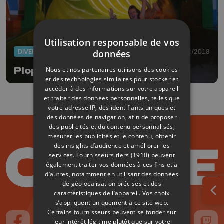
Utilisation responsable de vos
DIVERS
09/02/2018
données
Nous et nos partenaires utilisons des cookies
Plopsaqua à Hannut en 2020
et des technologies similaires pour stocker et
accéder à des informations sur votre appareil
et traiter des données personnelles, telles que
votre adresse IP, des identifiants uniques et
des données de navigation, afin de proposer
des publicités et du contenu personnalisés,
mesurer les publicités et le contenu, obtenir
des insights d’audience et améliorer les
services.
Fournisseurs tiers (1910)
peuvent
également traiter vos données à ces fins et à
d’autres, notamment en utilisant des données
de géolocalisation précises et des
caractéristiques de l’appareil. Vos choix
Ouv
s’appliquent uniquement à ce site web.
Certains fournisseurs peuvent se fonder sur
leur intérêt légitime plutôt que sur votre