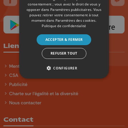
Suivez-nous sur FaceBook
Suivez-nous sur Instagram
Suivez-nous sur TikTok
Suivez-nous sur YouTube
Suivez-nous sur
Suiv
consentement ; vous avez le droit de vous y
opposer dans
Paramètres publicitaires
. Vous
pouvez retirer votre consentement à tout
moment dans
Paramètres des cookies
.
Politique de confidentialité
ACCEPTER & FERMER
Liens utiles
REFUSER TOUT
Mentions légales
CONFIGURER
CSA
Publicité
Charte sur l'égalité et la diversité
Nous contacter
Contact