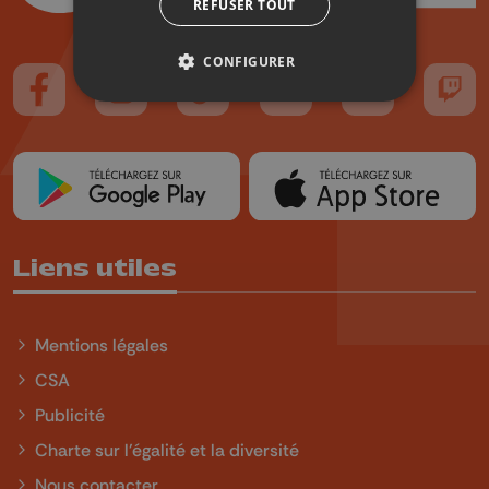
REFUSER TOUT
CONFIGURER
Suivez-nous sur FaceBook
Suivez-nous sur Instagram
Suivez-nous sur TikTok
Suivez-nous sur YouTube
Suivez-nous sur
Suiv
Liens utiles
Mentions légales
CSA
Publicité
Charte sur l'égalité et la diversité
Nous contacter