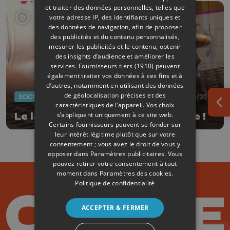
et traiter des données personnelles, telles que
votre adresse IP, des identifiants uniques et
des données de navigation, afin de proposer
des publicités et du contenu personnalisés,
mesurer les publicités et le contenu, obtenir
des insights d’audience et améliorer les
services.
Fournisseurs tiers (1910)
peuvent
également traiter vos données à ces fins et à
d’autres, notamment en utilisant des données
de géolocalisation précises et des
SOCIÉTÉ
25/10/2019
caractéristiques de l’appareil. Vos choix
Ouv
s’appliquent uniquement à ce site web.
Le lacquemant, toute une histoire !
Certains fournisseurs peuvent se fonder sur
leur intérêt légitime plutôt que sur votre
consentement ; vous avez le droit de vous y
opposer dans
Paramètres publicitaires
. Vous
pouvez retirer votre consentement à tout
moment dans
Paramètres des cookies
.
Politique de confidentialité
ACCEPTER & FERMER