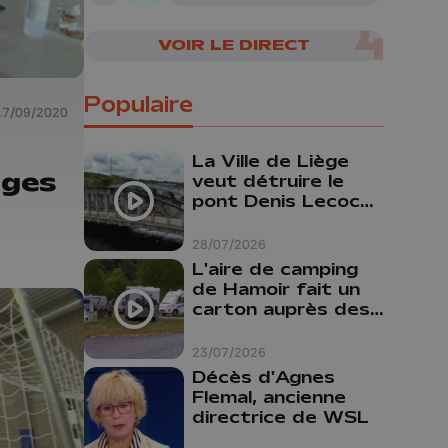
06/08/2026
VOIR LE DIRECT
Populaire
17/09/2020
La Ville de Liège
lges
veut détruire le
pont Denis Lecocq
mais manque de
budget pour le
28/07/2026
faire
L'aire de camping
de Hamoir fait un
carton auprès des
touristes
23/07/2026
Décès d'Agnes
Flemal, ancienne
directrice de WSL