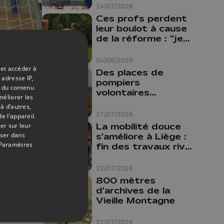
24/07/2026
Ces profs perdent
leur boulot à cause
de la réforme : "je
travaillais bien plus
13/05/2019
comme prof que
04/08/2026
comme
 et accéder à
Des places de
our
pharmacienne"
 adresse IP,
pompiers
t du contenu
volontaires
méliorer les
disponibles en
à d’autres,
province de Liège :
27/07/2026
e l’appareil.
"Un citoyen qui
La mobilité douce
er sur leur
n'est formé ne
oser dans
s'améliore à Liège :
peut pas nous
Paramètres
fin des travaux rive
aider"
gauche, pistes
cyclo-piétonnes
22/07/2026
Avroy et
800 mètres
Guillemins...
d'archives de la
Vieille Montagne
31/07/2026