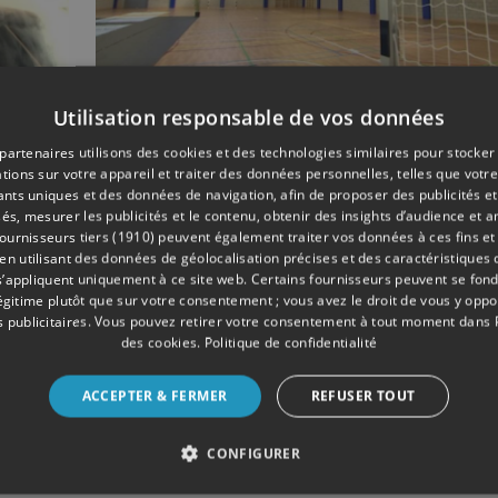
Utilisation responsable de vos données
05/2019
ENSEIGNEMENT
partenaires utilisons des cookies et des technologies similaires pour stocker
C,
Nouveau hall sportif p
tions sur votre appareil et traiter des données personnelles, telles que votre
ège
la Haute Ecole de la
iants uniques et des données de navigation, afin de proposer des publicités e
és, mesurer les publicités et le contenu, obtenir des insights d’audience et a
province de Liège
ournisseurs tiers (1910)
peuvent également traiter vos données à ces fins et 
 utilisant des données de géolocalisation précises et des caractéristiques d
s’appliquent uniquement à ce site web. Certains fournisseurs peuvent se fond
légitime plutôt que sur votre consentement ; vous avez le droit de vous y opp
 publicitaires
. Vous pouvez retirer votre consentement à tout moment dans
des cookies
.
Politique de confidentialité
ACCEPTER & FERMER
REFUSER TOUT
CONFIGURER