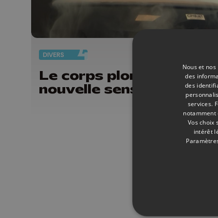
DIVERS
23/
Nous et nos 
Le corps plongé à -150°
des informa
nouvelle sensation à Li
des identif
personnalis
services.
F
notamment en
Vos choix 
intérêt 
Paramètres