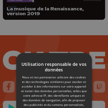
La musique de la Renaissance,
version 2019
Utilisation responsable de vos
données
Nous et nos partenaires utilisons des cookies
et des technologies similaires pour stocker et
accéder à des informations sur votre appareil
Suivez-nous sur FaceBook
Suivez-nous sur Instagram
Suivez-nous sur TikTok
Suivez-nous sur YouTube
Suivez-nous sur
Suiv
et traiter des données personnelles, telles que
votre adresse IP, des identifiants uniques et
des données de navigation, afin de proposer
des publicités et du contenu personnalisés,