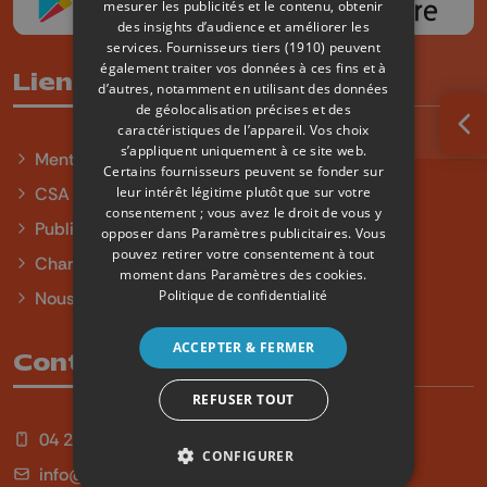
mesurer les publicités et le contenu, obtenir
des insights d’audience et améliorer les
services.
Fournisseurs tiers (1910)
peuvent
également traiter vos données à ces fins et à
Liens utiles
d’autres, notamment en utilisant des données
de géolocalisation précises et des
caractéristiques de l’appareil. Vos choix
Ouv
s’appliquent uniquement à ce site web.
Mentions légales
Certains fournisseurs peuvent se fonder sur
leur intérêt légitime plutôt que sur votre
CSA
consentement ; vous avez le droit de vous y
Publicité
opposer dans
Paramètres publicitaires
. Vous
pouvez retirer votre consentement à tout
Charte sur l'égalité et la diversité
moment dans
Paramètres des cookies
.
Politique de confidentialité
Nous contacter
ACCEPTER & FERMER
Contact
REFUSER TOUT
04 254 99 99
CONFIGURER
info@qu4tre.be