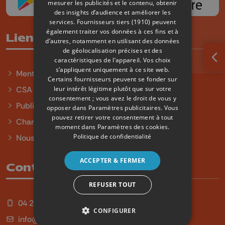
mesurer les publicités et le contenu, obtenir
des insights d’audience et améliorer les
services.
Fournisseurs tiers (1910)
peuvent
également traiter vos données à ces fins et à
Liens utiles
d’autres, notamment en utilisant des données
de géolocalisation précises et des
caractéristiques de l’appareil. Vos choix
Ouv
s’appliquent uniquement à ce site web.
Mentions légales
Certains fournisseurs peuvent se fonder sur
leur intérêt légitime plutôt que sur votre
CSA
consentement ; vous avez le droit de vous y
Publicité
opposer dans
Paramètres publicitaires
. Vous
pouvez retirer votre consentement à tout
Charte sur l'égalité et la diversité
moment dans
Paramètres des cookies
.
Politique de confidentialité
Nous contacter
ACCEPTER & FERMER
Contact
REFUSER TOUT
04 254 99 99
CONFIGURER
info@qu4tre.be