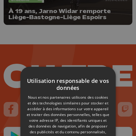
À 19 ans, Jarno Widar remporte
Liège-Bastogne-Liège Espoirs
Utilisation responsable de vos
données
Nous et nos partenaires utilisons des cookies
et des technologies similaires pour stocker et
accéder à des informations sur votre appareil
Suivez-nous sur FaceBook
Suivez-nous sur Instagram
Suivez-nous sur TikTok
Suivez-nous sur YouTube
Suivez-nous sur
Suiv
et traiter des données personnelles, telles que
votre adresse IP, des identifiants uniques et
des données de navigation, afin de proposer
des publicités et du contenu personnalisés,