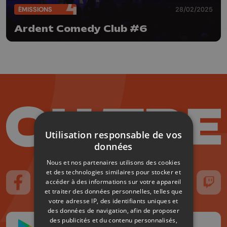
ÉMISSIONS
28/02/2025
Ardent Comedy Club #6
Utilisation responsable de vos
données
Nous et nos partenaires utilisons des cookies
et des technologies similaires pour stocker et
accéder à des informations sur votre appareil
Suivez-nous sur FaceBook
Suivez-nous sur Instagram
Suivez-nous sur TikTok
Suivez-nous sur YouTube
Suivez-nous sur
Suiv
et traiter des données personnelles, telles que
votre adresse IP, des identifiants uniques et
des données de navigation, afin de proposer
des publicités et du contenu personnalisés,