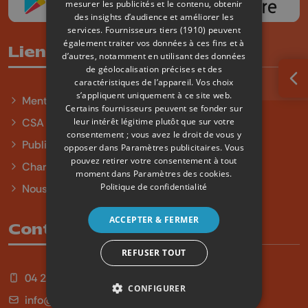
mesurer les publicités et le contenu, obtenir
des insights d’audience et améliorer les
services.
Fournisseurs tiers (1910)
peuvent
également traiter vos données à ces fins et à
Liens utiles
d’autres, notamment en utilisant des données
de géolocalisation précises et des
caractéristiques de l’appareil. Vos choix
Ouv
s’appliquent uniquement à ce site web.
Mentions légales
Certains fournisseurs peuvent se fonder sur
leur intérêt légitime plutôt que sur votre
CSA
consentement ; vous avez le droit de vous y
Publicité
opposer dans
Paramètres publicitaires
. Vous
pouvez retirer votre consentement à tout
Charte sur l'égalité et la diversité
moment dans
Paramètres des cookies
.
Politique de confidentialité
Nous contacter
ACCEPTER & FERMER
Contact
REFUSER TOUT
04 254 99 99
CONFIGURER
info@qu4tre.be