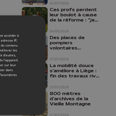
24/07/2026
Ces profs perdent
leur boulot à cause
de la réforme : "je
travaillais bien plus
comme prof que
04/08/2026
comme
 et accéder à
Des places de
pharmacienne"
 adresse IP,
pompiers
t du contenu
volontaires
méliorer les
disponibles en
à d’autres,
province de Liège :
27/07/2026
e l’appareil.
"Un citoyen qui
La mobilité douce
er sur leur
n'est formé ne
oser dans
s'améliore à Liège :
peut pas nous
Paramètres
fin des travaux rive
aider"
gauche, pistes
cyclo-piétonnes
22/07/2026
Avroy et
800 mètres
Guillemins...
d'archives de la
Vieille Montagne
31/07/2026