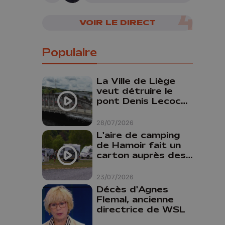
VOIR LE DIRECT
Populaire
La Ville de Liège
veut détruire le
pont Denis Lecocq
mais manque de
budget pour le
28/07/2026
faire
L'aire de camping
de Hamoir fait un
carton auprès des
touristes
23/07/2026
Décès d'Agnes
Flemal, ancienne
directrice de WSL