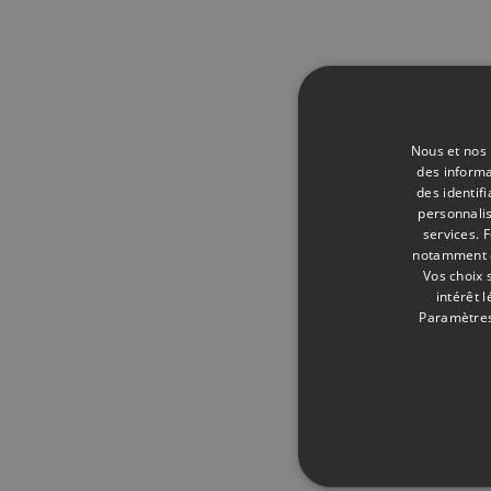
Nous et nos 
des informa
des identif
personnalis
services.
F
notamment en
Vos choix 
intérêt 
Paramètres