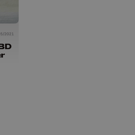
05/2021
 BD
er