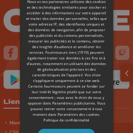
Nous et nos partenaires utilisons des cookies
et des technologies similaires pour stocker et
accéder à des informations sur votre appareil
et traiter des données personnelles, telles que
votre adresse IP, des identifiants uniques et
des données de navigation, afin de proposer
des publicités et du contenu personnalisés,
mesurer les publicités et le contenu, obtenir
des insights d’audience et améliorer les
services.
Fournisseurs tiers (1910)
peuvent
Suivez-nous sur FaceBook
Suivez-nous sur Instagram
Suivez-nous sur TikTok
Suivez-nous sur YouTube
Suivez-nous sur
Suiv
également traiter vos données à ces fins et à
d’autres, notamment en utilisant des données
de géolocalisation précises et des
caractéristiques de l’appareil. Vos choix
Ouv
s’appliquent uniquement à ce site web.
Certains fournisseurs peuvent se fonder sur
leur intérêt légitime plutôt que sur votre
consentement ; vous avez le droit de vous y
Liens utiles
opposer dans
Paramètres publicitaires
. Vous
pouvez retirer votre consentement à tout
moment dans
Paramètres des cookies
.
Politique de confidentialité
Mentions légales
CSA