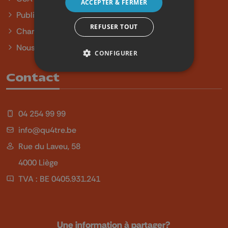
ACCEPTER & FERMER
Publicité
REFUSER TOUT
Charte sur l'égalité et la diversité
Nous contacter
CONFIGURER
Contact
04 254 99 99
info@qu4tre.be
Rue du Laveu, 58
4000 Liège
TVA : BE 0405.931.241
Une information à partager?