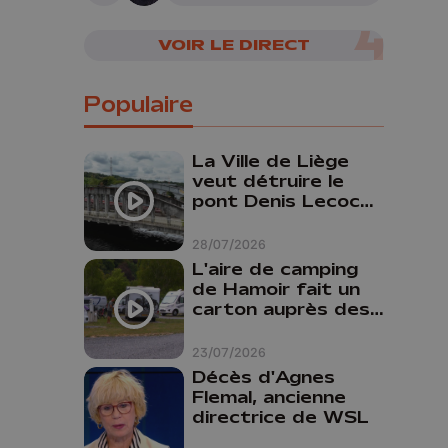
VOIR LE DIRECT
Populaire
La Ville de Liège
veut détruire le
pont Denis Lecocq
mais manque de
budget pour le
28/07/2026
faire
L'aire de camping
de Hamoir fait un
carton auprès des
touristes
23/07/2026
Décès d'Agnes
Flemal, ancienne
directrice de WSL