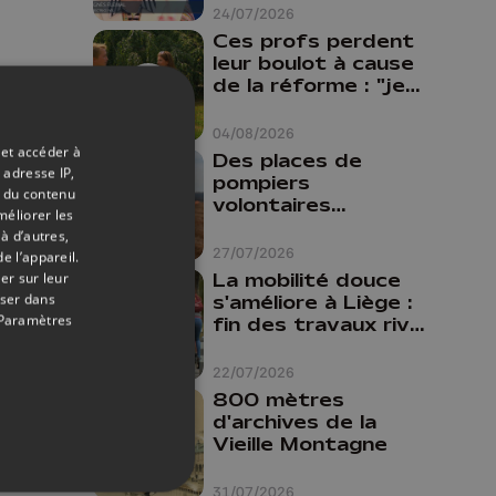
24/07/2026
Ces profs perdent
leur boulot à cause
de la réforme : "je
travaillais bien plus
comme prof que
04/08/2026
comme
 et accéder à
Des places de
pharmacienne"
 adresse IP,
pompiers
t du contenu
volontaires
méliorer les
disponibles en
à d’autres,
province de Liège :
27/07/2026
e l’appareil.
"Un citoyen qui
La mobilité douce
er sur leur
n'est formé ne
oser dans
s'améliore à Liège :
peut pas nous
Paramètres
fin des travaux rive
aider"
gauche, pistes
cyclo-piétonnes
22/07/2026
Avroy et
800 mètres
Guillemins...
d'archives de la
Vieille Montagne
31/07/2026