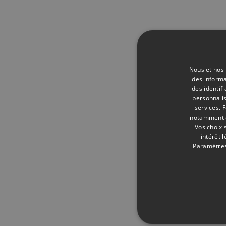
Nous et nos 
des informa
des identif
personnalis
services.
F
notamment en
Vos choix 
intérêt 
Paramètres