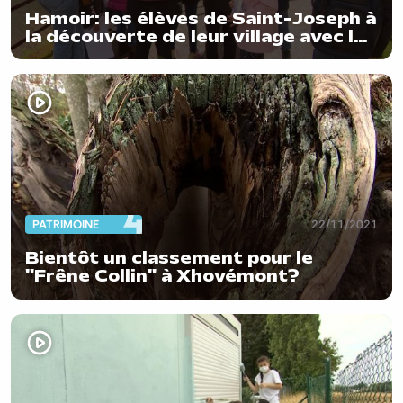
Hamoir: les élèves de Saint-Joseph à
la découverte de leur village avec les
aînés
PATRIMOINE
22/11/2021
Bientôt un classement pour le
"Frêne Collin" à Xhovémont?