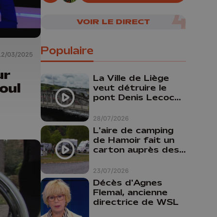
senteur
VOIR LE DIRECT
Populaire
12/03/2025
ur
La Ville de Liège
oul
veut détruire le
pont Denis Lecocq
mais manque de
budget pour le
28/07/2026
faire
L'aire de camping
de Hamoir fait un
carton auprès des
touristes
23/07/2026
Décès d'Agnes
Flemal, ancienne
directrice de WSL