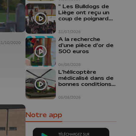
" Les Bulldogs de
Liège ont reçu un
coup de poignard
dans le dos "
31/07/2026
A la recherche
31/10/2020
d'une pièce d'or de
500 euros
04/08/2026
L'hélicoptère
médicalisé dans de
bonnes conditions à
Oupeye
05/08/2026
Notre app