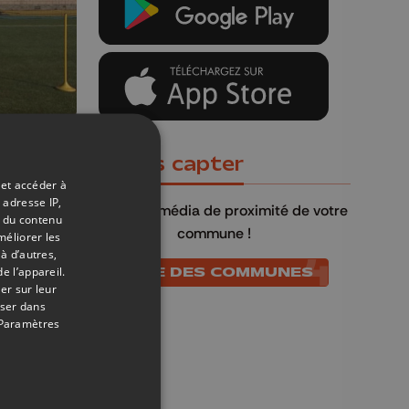
01/03/2019
Où nous capter
 et accéder à
 de
 adresse IP,
QU4TRE
, le média de proximité de votre
t du contenu
commune !
méliorer les
à d’autres,
e l’appareil.
LISTE DES COMMUNES
er sur leur
oser dans
Paramètres