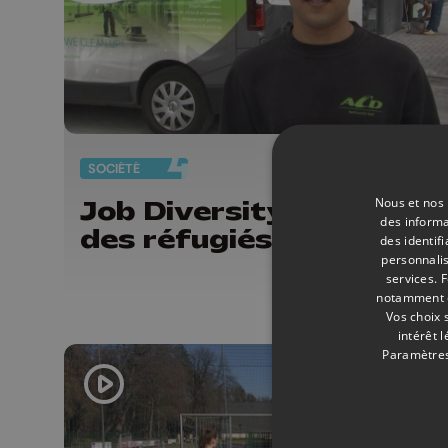
SOCIÉTÉ
17/
Nous et nos 
Job Diversity : l'insertio
des informa
des réfugiés par le trava
des identif
personnalis
services.
F
notamment en
Vos choix 
intérêt 
Paramètres