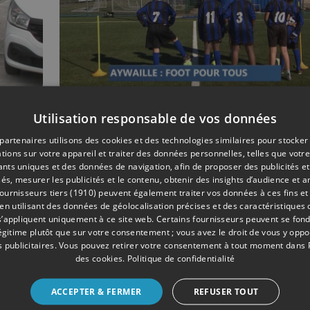
Utilisation responsable de vos données
07/2019
SOCIAL
partenaires utilisons des cookies et des technologies similaires pour stocker
n
Aywaille: l'intégration
tions sur votre appareil et traiter des données personnelles, telles que votre
il
jeunes réfugiés par le
iants uniques et des données de navigation, afin de proposer des publicités e
football
és, mesurer les publicités et le contenu, obtenir des insights d’audience et a
ournisseurs tiers (1910)
peuvent également traiter vos données à ces fins et 
 utilisant des données de géolocalisation précises et des caractéristiques d
s’appliquent uniquement à ce site web. Certains fournisseurs peuvent se fond
légitime plutôt que sur votre consentement ; vous avez le droit de vous y opp
 publicitaires
. Vous pouvez retirer votre consentement à tout moment dans
des cookies
.
Politique de confidentialité
ACCEPTER & FERMER
REFUSER TOUT