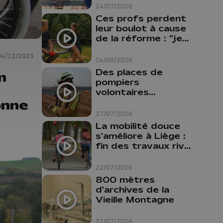
24/07/2026
Ces profs perdent
leur boulot à cause
de la réforme : "je
travaillais bien plus
04/12/2023
comme prof que
04/08/2026
comme
Des places de
n
pharmacienne"
pompiers
volontaires
onne
disponibles en
province de Liège :
27/07/2026
"Un citoyen qui
La mobilité douce
n'est formé ne
s'améliore à Liège :
peut pas nous
fin des travaux rive
aider"
gauche, pistes
cyclo-piétonnes
22/07/2026
Avroy et
800 mètres
Guillemins...
d'archives de la
Vieille Montagne
31/07/2026