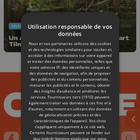
Utilisation responsable de vos
DIVERS
24/08/2020
données
Un air de forêt amazonienne au Sart
Nous et nos partenaires utilisons des cookies
Tilman
et des technologies similaires pour stocker et
accéder à des informations sur votre appareil
et traiter des données personnelles, telles que
votre adresse IP, des identifiants uniques et
des données de navigation, afin de proposer
des publicités et du contenu personnalisés,
mesurer les publicités et le contenu, obtenir
des insights d’audience et améliorer les
services.
Fournisseurs tiers (1910)
peuvent
également traiter vos données à ces fins et à
d’autres, notamment en utilisant des données
de géolocalisation précises et des
caractéristiques de l’appareil. Vos choix
Ouv
s’appliquent uniquement à ce site web.
Certains fournisseurs peuvent se fonder sur
leur intérêt légitime plutôt que sur votre