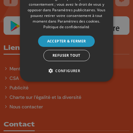
Suivez-nous sur FaceBook
Suivez-nous sur Instagram
Suivez-nous sur TikTok
Suivez-nous sur YouTube
Suivez-nous sur
Suiv
consentement ; vous avez le droit de vous y
opposer dans
Paramètres publicitaires
. Vous
pouvez retirer votre consentement à tout
moment dans
Paramètres des cookies
.
Politique de confidentialité
ACCEPTER & FERMER
Liens utiles
REFUSER TOUT
Mentions légales
CONFIGURER
CSA
Publicité
Charte sur l'égalité et la diversité
Nous contacter
Contact