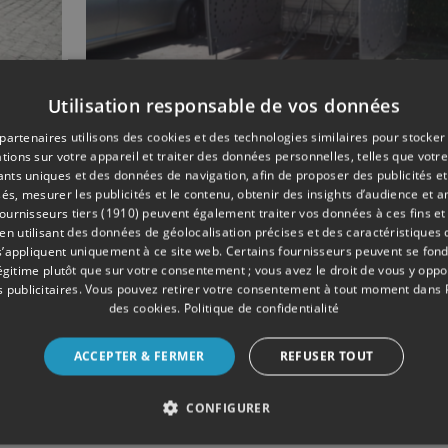
Utilisation responsable de vos données
07/2020
SOCIÉTÉ
partenaires utilisons des cookies et des technologies similaires pour stocker
:
Liège : bientôt des bo
tions sur votre appareil et traiter des données personnelles, telles que votre
sécurisés pour les vél
iants uniques et des données de navigation, afin de proposer des publicités e
és, mesurer les publicités et le contenu, obtenir des insights d’audience et a
ère
ournisseurs tiers (1910)
peuvent également traiter vos données à ces fins et 
 utilisant des données de géolocalisation précises et des caractéristiques d
s’appliquent uniquement à ce site web. Certains fournisseurs peuvent se fond
légitime plutôt que sur votre consentement ; vous avez le droit de vous y opp
 publicitaires
. Vous pouvez retirer votre consentement à tout moment dans
des cookies
.
Politique de confidentialité
ACCEPTER & FERMER
REFUSER TOUT
CONFIGURER