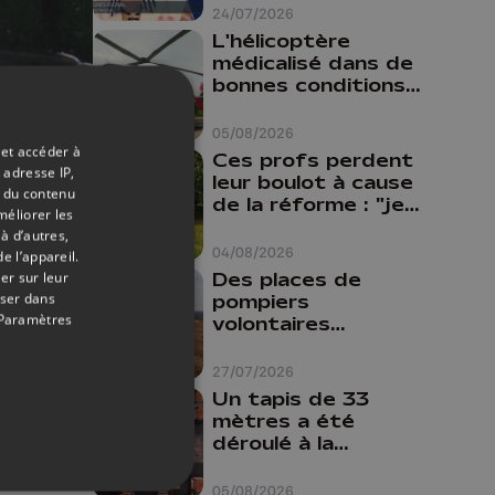
24/07/2026
L'hélicoptère
médicalisé dans de
bonnes conditions à
Oupeye
13/04/2019
05/08/2026
 et accéder à
Ces profs perdent
x
 adresse IP,
leur boulot à cause
os
t du contenu
de la réforme : "je
méliorer les
travaillais bien plus
à d’autres,
comme prof que
04/08/2026
e l’appareil.
comme
Des places de
er sur leur
pharmacienne"
oser dans
pompiers
Paramètres
volontaires
disponibles en
province de Liège :
27/07/2026
"Un citoyen qui
Un tapis de 33
n'est formé ne
mètres a été
peut pas nous
déroulé à la
aider"
Cathédrale de
Liège
05/08/2026