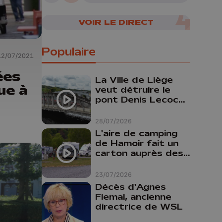
VOIR LE DIRECT
Populaire
12/07/2021
ées
La Ville de Liège
ue à
veut détruire le
pont Denis Lecocq
mais manque de
budget pour le
28/07/2026
faire
L'aire de camping
de Hamoir fait un
carton auprès des
touristes
23/07/2026
Décès d'Agnes
Flemal, ancienne
directrice de WSL