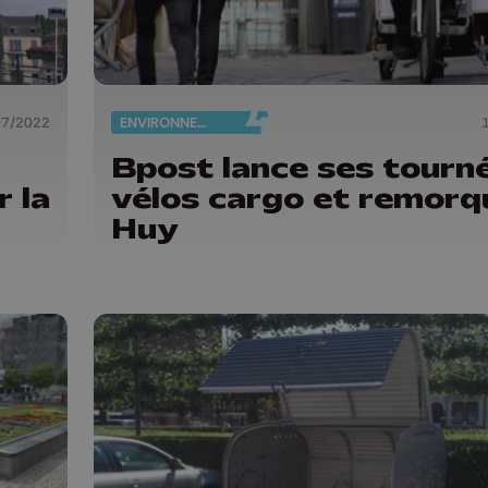
07/2022
ENVIRONNEMENT
Bpost lance ses tourn
r la
vélos cargo et remorq
Huy