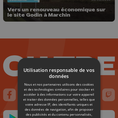
Vers un renouveau économique sur
le site Godin à Marchin
Utilisation responsable de vos
données
Nous et nos partenaires utilisons des cookies
et des technologies similaires pour stocker et
accéder à des informations sur votre appareil
Suivez-nous sur FaceBook
Suivez-nous sur Instagram
Suivez-nous sur TikTok
Suivez-nous sur YouTube
Suivez-nous sur
Suiv
et traiter des données personnelles, telles que
votre adresse IP, des identifiants uniques et
des données de navigation, afin de proposer
des publicités et du contenu personnalisés,