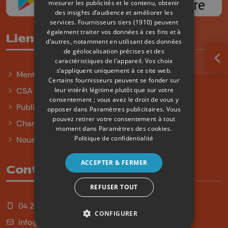
mesurer les publicités et le contenu, obtenir
des insights d’audience et améliorer les
services.
Fournisseurs tiers (1910)
peuvent
également traiter vos données à ces fins et à
Liens utiles
d’autres, notamment en utilisant des données
de géolocalisation précises et des
caractéristiques de l’appareil. Vos choix
Ouv
s’appliquent uniquement à ce site web.
Mentions légales
Certains fournisseurs peuvent se fonder sur
leur intérêt légitime plutôt que sur votre
CSA
consentement ; vous avez le droit de vous y
Publicité
opposer dans
Paramètres publicitaires
. Vous
pouvez retirer votre consentement à tout
Charte sur l'égalité et la diversité
moment dans
Paramètres des cookies
.
Politique de confidentialité
Nous contacter
ACCEPTER & FERMER
Contact
REFUSER TOUT
04 254 99 99
CONFIGURER
info@qu4tre.be