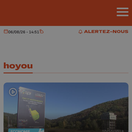
Aller au contenu principal
ALERTEZ-NOUS
06/08/26 - 14:51
Aujourd'hui
Météo
ALERTEZ-NOUS
hoyou
ECONOMIE
10/10/2018