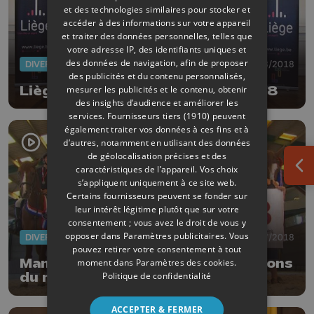
et des technologies similaires pour stocker et
accéder à des informations sur votre appareil
et traiter des données personnelles, telles que
votre adresse IP, des identifiants uniques et
des données de navigation, afin de proposer
DIVERS
16/08/2018
des publicités et du contenu personnalisés,
mesurer les publicités et le contenu, obtenir
Liège: les citoyens d'honneur 2018
des insights d’audience et améliorer les
services.
Fournisseurs tiers (1910)
peuvent
également traiter vos données à ces fins et à
d’autres, notamment en utilisant des données
de géolocalisation précises et des
caractéristiques de l’appareil. Vos choix
Ouv
s’appliquent uniquement à ce site web.
Certains fournisseurs peuvent se fonder sur
leur intérêt légitime plutôt que sur votre
consentement ; vous avez le droit de vous y
opposer dans
Paramètres publicitaires
. Vous
DIVERS
31/07/2018
pouvez retirer votre consentement à tout
Manège de la Belle-Fleur : champions
moment dans
Paramètres des cookies
.
Politique de confidentialité
du monde !
ACCEPTER & FERMER