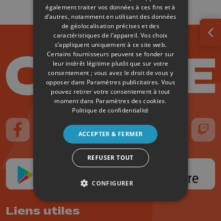
également traiter vos données à ces fins et à
d’autres, notamment en utilisant des données
de géolocalisation précises et des
caractéristiques de l’appareil. Vos choix
Ouv
s’appliquent uniquement à ce site web.
Certains fournisseurs peuvent se fonder sur
leur intérêt légitime plutôt que sur votre
consentement ; vous avez le droit de vous y
opposer dans
Paramètres publicitaires
. Vous
pouvez retirer votre consentement à tout
moment dans
Paramètres des cookies
.
Politique de confidentialité
ACCEPTER & FERMER
Suivez-nous sur FaceBook
Suivez-nous sur Instagram
Suivez-nous sur TikTok
Suivez-nous sur YouTube
Suivez-nous sur
Suiv
REFUSER TOUT
CONFIGURER
Liens utiles