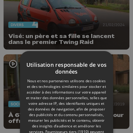
DIVERS
21/02/2024
Visé: un père et sa fille se lancent
dans le premier Twing Raid
Utilisation responsable de vos
données
Nous et nos partenaires utilisons des cookies
et des technologies similaires pour stocker et
accéder à des informations sur votre appareil
et traiter des données personnelles, telles que
votre adresse IP, des identifiants uniques et
SOCIÉTÉ
19/07/2019
des données de navigation, afin de proposer
À 67 ans il achète un triporteur pour
des publicités et du contenu personnalisés,
mesurer les publicités et le contenu, obtenir
offrir des balades aux seniors
des insights d’audience et améliorer les
services.
Fournisseurs tiers (1910)
peuvent