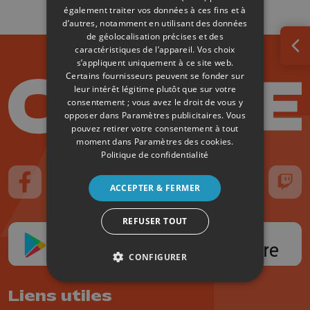
également traiter vos données à ces fins et à
d’autres, notamment en utilisant des données
de géolocalisation précises et des
caractéristiques de l’appareil. Vos choix
Ouv
s’appliquent uniquement à ce site web.
Certains fournisseurs peuvent se fonder sur
leur intérêt légitime plutôt que sur votre
consentement ; vous avez le droit de vous y
opposer dans
Paramètres publicitaires
. Vous
pouvez retirer votre consentement à tout
moment dans
Paramètres des cookies
.
Politique de confidentialité
ACCEPTER & FERMER
Suivez-nous sur FaceBook
Suivez-nous sur Instagram
Suivez-nous sur TikTok
Suivez-nous sur YouTube
Suivez-nous sur
Suiv
REFUSER TOUT
CONFIGURER
Liens utiles