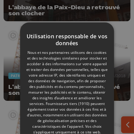
L'abbaye de la Paix-Dieu a retrouvé
son clocher
Utilisation responsable de vos
données
Nous et nos partenaires utilisons des cookies
et des technologies similaires pour stocker et
accéder à des informations sur votre appareil
et traiter des données personnelles, telles que
votre adresse IP, des identifiants uniques et
PATRIMOINE
23/05/2018
des données de navigation, afin de proposer
L'abbaye de la Paix-Dieu a retrouvé
des publicités et du contenu personnalisés,
mesurer les publicités et le contenu, obtenir
son clocher
des insights d’audience et améliorer les
services.
Fournisseurs tiers (1910)
peuvent
également traiter vos données à ces fins et à
d’autres, notamment en utilisant des données
de géolocalisation précises et des
caractéristiques de l’appareil. Vos choix
Ouv
s’appliquent uniquement à ce site web.