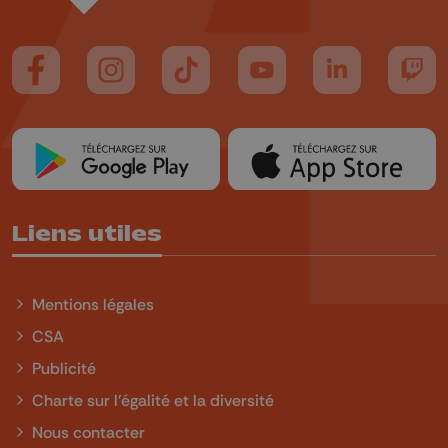
Suivez-nous sur FaceBook
Suivez-nous sur Instagram
Suivez-nous sur TikTok
Suivez-nous sur YouTube
Suivez-nous sur
Suiv
Liens utiles
Mentions légales
CSA
Publicité
Charte sur l'égalité et la diversité
Nous contacter