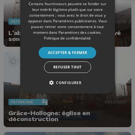
Certains fournisseurs peuvent se fonder sur
leur intérêt légitime plutôt que sur votre
consentement ; vous avez le droit de vous y
opposer dans
Paramètres publicitaires
. Vous
PATRIMOINE
23/05/2018
pouvez retirer votre consentement à tout
L'abbaye de la Paix-Dieu a retrouvé
moment dans
Paramètres des cookies
.
Politique de confidentialité
son clocher
ACCEPTER & FERMER
REFUSER TOUT
CONFIGURER
PATRIMOINE
14/11/2017
Grâce-Hollogne: église en
déconstruction