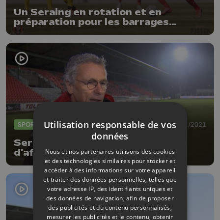
Un Seraing en rotation et en
préparation pour les barrages
partage l'enjeu face au Lierse
Utilisation responsable de vos
SPORTS
31/01/2021
données
Seraing se rassure avant
Nous et nos partenaires utilisons des cookies
d'affronter le Standard en coupe
et des technologies similaires pour stocker et
accéder à des informations sur votre appareil
et traiter des données personnelles, telles que
votre adresse IP, des identifiants uniques et
des données de navigation, afin de proposer
des publicités et du contenu personnalisés,
mesurer les publicités et le contenu, obtenir