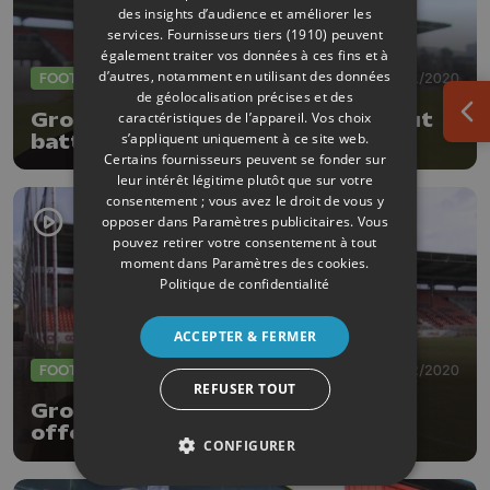
des insights d’audience et améliorer les
services.
Fournisseurs tiers (1910)
peuvent
également traiter vos données à ces fins et à
d’autres, notamment en utilisant des données
FOOTBALL
27/11/2020
de géolocalisation précises et des
Grosjean: "Démontrons qu'on peut
caractéristiques de l’appareil. Vos choix
Ouv
s’appliquent uniquement à ce site web.
battre le leader"
Certains fournisseurs peuvent se fonder sur
leur intérêt légitime plutôt que sur votre
consentement ; vous avez le droit de vous y
opposer dans
Paramètres publicitaires
. Vous
pouvez retirer votre consentement à tout
moment dans
Paramètres des cookies
.
Politique de confidentialité
ACCEPTER & FERMER
FOOTBALL
15/02/2020
REFUSER TOUT
Grosjean: 'Attention au potentiel
offensif des Loups'
CONFIGURER