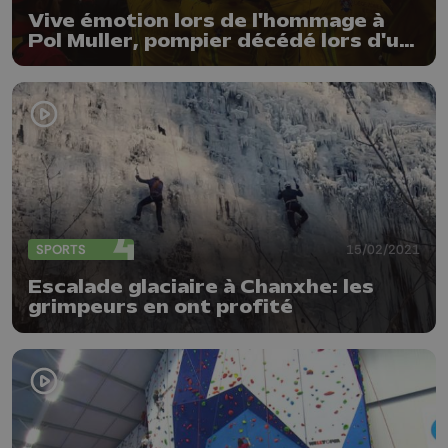
Vive émotion lors de l'hommage à
Pol Muller, pompier décédé lors d'un
exercice
SPORTS
15/02/2021
Escalade glaciaire à Chanxhe: les
grimpeurs en ont profité