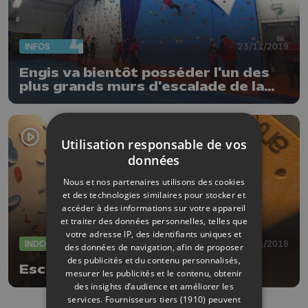
INFOS
23/11/2019
Engis va bientôt posséder l'un des
plus grands murs d'escalade de la
région Huy-Waremme
Utilisation responsable de vos
données
Nous et nos partenaires utilisons des cookies
et des technologies similaires pour stocker et
accéder à des informations sur votre appareil
et traiter des données personnelles, telles que
votre adresse IP, des identifiants uniques et
INDOOR
09/06/2018
des données de navigation, afin de proposer
des publicités et du contenu personnalisés,
Escalade : salle de bloc à Liège
mesurer les publicités et le contenu, obtenir
des insights d’audience et améliorer les
services.
Fournisseurs tiers (1910)
peuvent