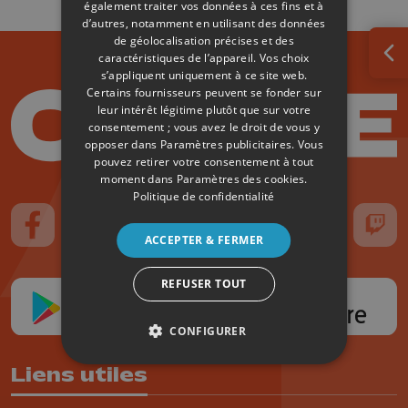
également traiter vos données à ces fins et à
d’autres, notamment en utilisant des données
de géolocalisation précises et des
caractéristiques de l’appareil. Vos choix
Ouv
s’appliquent uniquement à ce site web.
Certains fournisseurs peuvent se fonder sur
leur intérêt légitime plutôt que sur votre
consentement ; vous avez le droit de vous y
opposer dans
Paramètres publicitaires
. Vous
pouvez retirer votre consentement à tout
moment dans
Paramètres des cookies
.
Politique de confidentialité
Suivez-nous sur FaceBook
Suivez-nous sur Instagram
Suivez-nous sur TikTok
Suivez-nous sur YouTube
Suivez-nous sur
Suiv
ACCEPTER & FERMER
REFUSER TOUT
CONFIGURER
Liens utiles