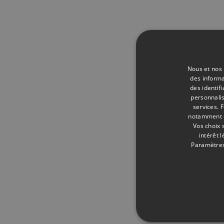
Nous et nos 
des informa
des identif
personnalis
services.
F
notamment en
Vos choix 
intérêt 
Paramètres