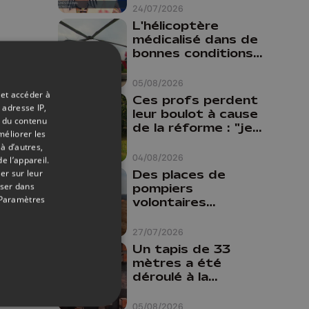
24/07/2026
L'hélicoptère
médicalisé dans de
bonnes conditions à
Oupeye
05/08/2026
 et accéder à
Ces profs perdent
 adresse IP,
leur boulot à cause
t du contenu
de la réforme : "je
méliorer les
travaillais bien plus
à d’autres,
comme prof que
04/08/2026
e l’appareil.
comme
Des places de
er sur leur
pharmacienne"
oser dans
pompiers
Paramètres
volontaires
disponibles en
province de Liège :
27/07/2026
"Un citoyen qui
Un tapis de 33
n'est formé ne
mètres a été
peut pas nous
déroulé à la
aider"
Cathédrale de
Liège
05/08/2026