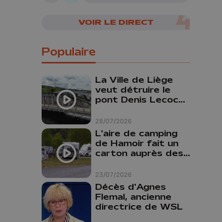
VOIR LE DIRECT
Populaire
La Ville de Liège
veut détruire le
pont Denis Lecocq
mais manque de
budget pour le
28/07/2026
faire
L'aire de camping
de Hamoir fait un
carton auprès des
touristes
23/07/2026
Décès d'Agnes
Flemal, ancienne
directrice de WSL