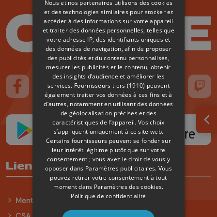
Nous et nos partenaires utilisons des cookies
et des technologies similaires pour stocker et
accéder à des informations sur votre appareil
et traiter des données personnelles, telles que
votre adresse IP, des identifiants uniques et
des données de navigation, afin de proposer
des publicités et du contenu personnalisés,
mesurer les publicités et le contenu, obtenir
des insights d’audience et améliorer les
services.
Fournisseurs tiers (1910)
peuvent
Suivez-nous sur FaceBook
Suivez-nous sur Instagram
Suivez-nous sur TikTok
Suivez-nous sur YouTube
Suivez-nous sur
Suiv
également traiter vos données à ces fins et à
d’autres, notamment en utilisant des données
de géolocalisation précises et des
caractéristiques de l’appareil. Vos choix
Ouv
s’appliquent uniquement à ce site web.
Certains fournisseurs peuvent se fonder sur
leur intérêt légitime plutôt que sur votre
consentement ; vous avez le droit de vous y
Liens utiles
opposer dans
Paramètres publicitaires
. Vous
pouvez retirer votre consentement à tout
moment dans
Paramètres des cookies
.
Politique de confidentialité
Mentions légales
CSA