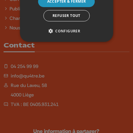
ACCEPTER & FERMER
Publicité
REFUSER TOUT
Charte sur l'égalité et la diversité
Nous contacter
CONFIGURER
Contact
04 254 99 99
info@qu4tre.be
Rue du Laveu, 58
4000 Liège
TVA : BE 0405.931.241
Une information à partager?