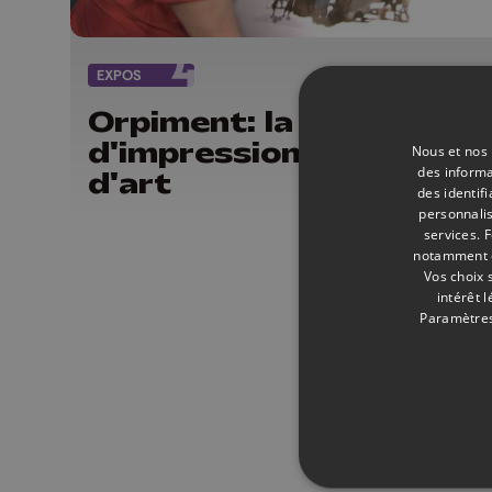
EXPOS
21/
Orpiment: la vente en li
d'impressions d'oeuvre
Nous et nos 
des informa
d'art
des identif
personnalis
services.
F
notamment en
Vos choix 
intérêt 
Paramètres