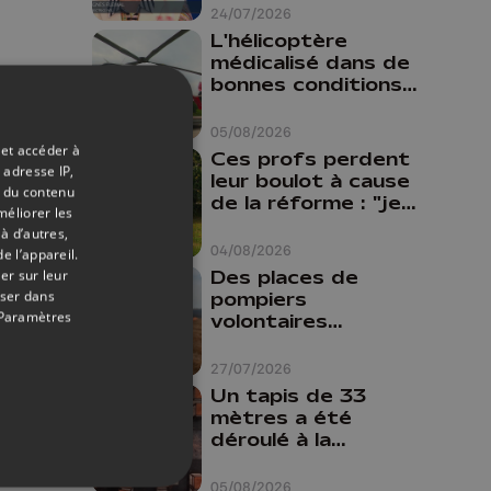
24/07/2026
L'hélicoptère
médicalisé dans de
bonnes conditions à
Oupeye
05/08/2026
 et accéder à
Ces profs perdent
 adresse IP,
leur boulot à cause
t du contenu
de la réforme : "je
méliorer les
travaillais bien plus
à d’autres,
comme prof que
04/08/2026
e l’appareil.
comme
Des places de
er sur leur
pharmacienne"
oser dans
pompiers
Paramètres
volontaires
disponibles en
province de Liège :
27/07/2026
"Un citoyen qui
Un tapis de 33
n'est formé ne
mètres a été
peut pas nous
déroulé à la
aider"
Cathédrale de
Liège
05/08/2026