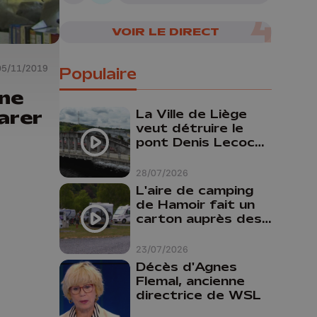
07/08/2026
VOIR LE DIRECT
05/11/2019
Populaire
une
arer
La Ville de Liège
veut détruire le
pont Denis Lecocq
mais manque de
budget pour le
28/07/2026
faire
L'aire de camping
de Hamoir fait un
carton auprès des
touristes
23/07/2026
Décès d'Agnes
Flemal, ancienne
directrice de WSL