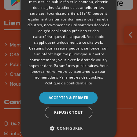
mesurer les publicités et le contenu, obtenir
des insights d’audience et améliorer les
services.
Fournisseurs tiers (1910)
peuvent
également traiter vos données à ces fins et à
Liens utiles
d’autres, notamment en utilisant des données
de géolocalisation précises et des
caractéristiques de l’appareil. Vos choix
Ouv
s’appliquent uniquement à ce site web.
Mentions légales
Certains fournisseurs peuvent se fonder sur
leur intérêt légitime plutôt que sur votre
CSA
consentement ; vous avez le droit de vous y
Publicité
opposer dans
Paramètres publicitaires
. Vous
pouvez retirer votre consentement à tout
Charte sur l'égalité et la diversité
moment dans
Paramètres des cookies
.
Politique de confidentialité
Nous contacter
ACCEPTER & FERMER
Contact
REFUSER TOUT
04 254 99 99
CONFIGURER
info@qu4tre.be