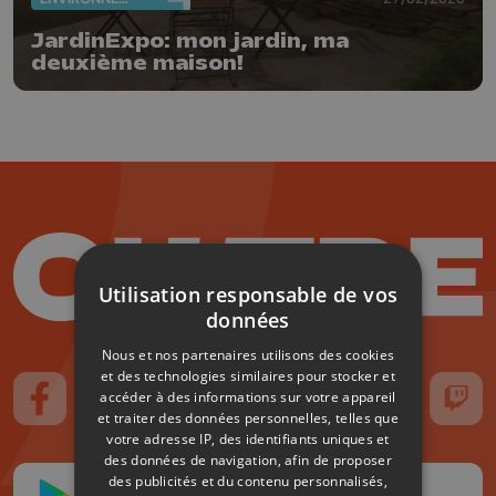
JardinExpo: mon jardin, ma
deuxième maison!
Utilisation responsable de vos
données
Nous et nos partenaires utilisons des cookies
et des technologies similaires pour stocker et
accéder à des informations sur votre appareil
Suivez-nous sur FaceBook
Suivez-nous sur Instagram
Suivez-nous sur TikTok
Suivez-nous sur YouTube
Suivez-nous sur
Suiv
et traiter des données personnelles, telles que
votre adresse IP, des identifiants uniques et
des données de navigation, afin de proposer
des publicités et du contenu personnalisés,