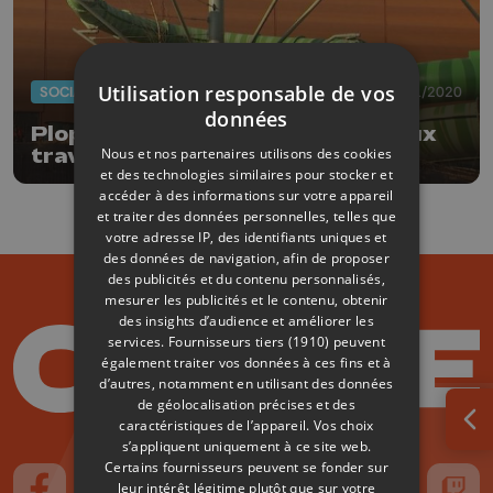
Utilisation responsable de vos
SOCIAL
25/11/2020
données
Plopsa Hannut a fait confiance aux
Nous et nos partenaires utilisons des cookies
travailleurs de L'Aurore
et des technologies similaires pour stocker et
accéder à des informations sur votre appareil
et traiter des données personnelles, telles que
votre adresse IP, des identifiants uniques et
des données de navigation, afin de proposer
des publicités et du contenu personnalisés,
mesurer les publicités et le contenu, obtenir
des insights d’audience et améliorer les
services.
Fournisseurs tiers (1910)
peuvent
également traiter vos données à ces fins et à
d’autres, notamment en utilisant des données
de géolocalisation précises et des
caractéristiques de l’appareil. Vos choix
Ouv
s’appliquent uniquement à ce site web.
Certains fournisseurs peuvent se fonder sur
leur intérêt légitime plutôt que sur votre