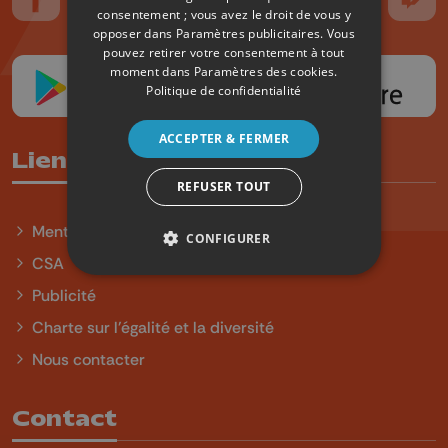
Suivez-nous sur FaceBook
Suivez-nous sur Instagram
Suivez-nous sur TikTok
Suivez-nous sur YouTube
Suivez-nous sur
Suiv
consentement ; vous avez le droit de vous y
opposer dans
Paramètres publicitaires
. Vous
pouvez retirer votre consentement à tout
moment dans
Paramètres des cookies
.
Politique de confidentialité
ACCEPTER & FERMER
Liens utiles
REFUSER TOUT
Mentions légales
CONFIGURER
CSA
Publicité
Charte sur l'égalité et la diversité
Nous contacter
Contact