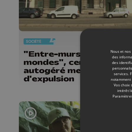
SOCIÉTÉ
29/
Nous et nos 
"Entre-murs entre-
des informa
mondes", centre social
des identif
autogéré menacé
personnalis
services.
F
d'expulsion
notamment en
Vos choix 
intérêt 
Paramètres