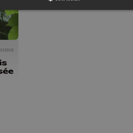
05/2018
is
lsée