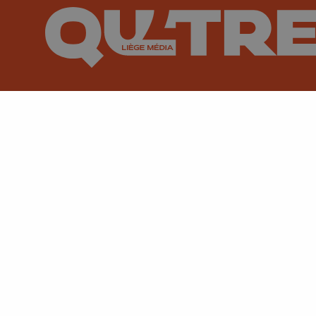
Suivez-nous sur FaceBook
Suivez-nous sur Instagram
Suivez-nous sur TikTok
Suivez-nous sur You
Suivez-nous
Su