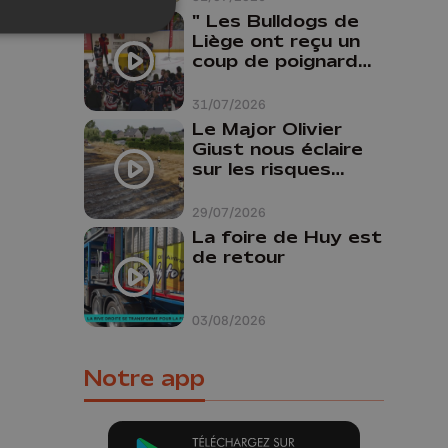
" Les Bulldogs de
Liège ont reçu un
coup de poignard
dans le dos "
31/07/2026
Le Major Olivier
Giust nous éclaire
sur les risques
d'incendie en
Belgique : "Un
29/07/2026
incendie comme en
La foire de Huy est
Gironde ne pourrait
de retour
pas avoir lieu chez
nous"
03/08/2026
Notre app