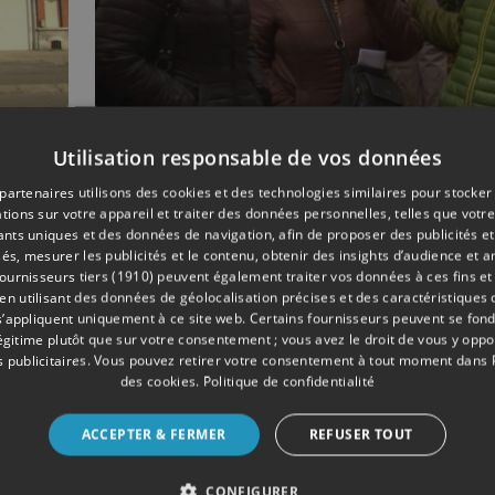
Utilisation responsable de vos données
08/2019
SOCIÉTÉ
partenaires utilisons des cookies et des technologies similaires pour stocker
Esneux : mobilisation
tions sur votre appareil et traiter des données personnelles, telles que votre
contre l'expulsion de 
iants uniques et des données de navigation, afin de proposer des publicités e
et de ses enfants
és, mesurer les publicités et le contenu, obtenir des insights d’audience et a
ournisseurs tiers (1910)
peuvent également traiter vos données à ces fins et 
 utilisant des données de géolocalisation précises et des caractéristiques d
s’appliquent uniquement à ce site web. Certains fournisseurs peuvent se fond
légitime plutôt que sur votre consentement ; vous avez le droit de vous y opp
 publicitaires
. Vous pouvez retirer votre consentement à tout moment dans
des cookies
.
Politique de confidentialité
ACCEPTER & FERMER
REFUSER TOUT
CONFIGURER