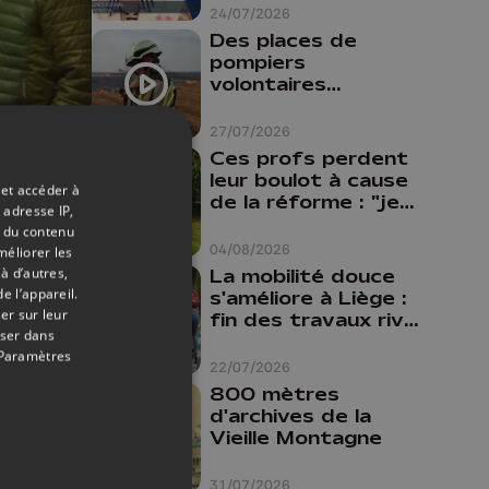
24/07/2026
Des places de
pompiers
volontaires
disponibles en
province de Liège :
27/07/2026
"Un citoyen qui
23/10/2018
Ces profs perdent
n'est formé ne
leur boulot à cause
 et accéder à
peut pas nous
de la réforme : "je
 adresse IP,
aider"
Sarah
travaillais bien plus
t du contenu
comme prof que
04/08/2026
méliorer les
comme
à d’autres,
La mobilité douce
pharmacienne"
e l’appareil.
s'améliore à Liège :
er sur leur
fin des travaux rive
oser dans
gauche, pistes
Paramètres
cyclo-piétonnes
22/07/2026
Avroy et
800 mètres
Guillemins...
d'archives de la
Vieille Montagne
31/07/2026