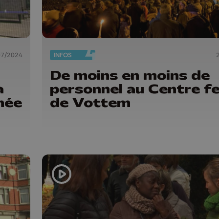
07/2024
INFOS
De moins en moins de
a
personnel au Centre f
née
de Vottem