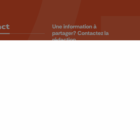
act
Une information à
partager? Contactez la
rédaction.
 99 99
ALERTEZ-
u4tre.be
NOUS
 Laveu, 58
iège
BE 0405.931.241
Retrouvez-nous sur
CANAL 10/166
CANAL 11/12/55
CANAL 13 OU 65