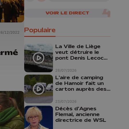
VOIR LE DIRECT
Populaire
26/12/2022
La Ville de Liège
ermé
veut détruire le
pont Denis Lecocq
mais manque de
budget pour le
28/07/2026
faire
L'aire de camping
de Hamoir fait un
carton auprès des
touristes
23/07/2026
Décès d'Agnes
Flemal, ancienne
directrice de WSL