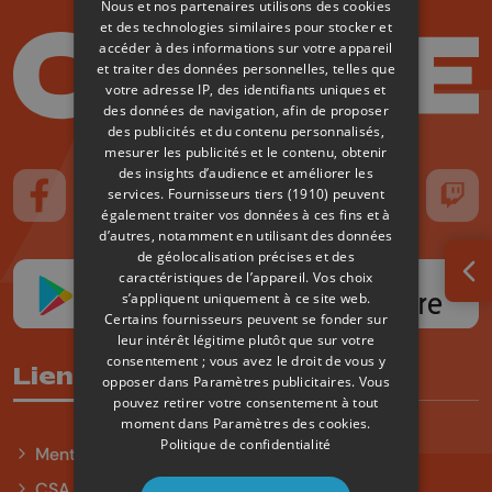
Nous et nos partenaires utilisons des cookies
et des technologies similaires pour stocker et
accéder à des informations sur votre appareil
et traiter des données personnelles, telles que
votre adresse IP, des identifiants uniques et
des données de navigation, afin de proposer
des publicités et du contenu personnalisés,
mesurer les publicités et le contenu, obtenir
des insights d’audience et améliorer les
services.
Fournisseurs tiers (1910)
peuvent
Suivez-nous sur FaceBook
Suivez-nous sur Instagram
Suivez-nous sur TikTok
Suivez-nous sur YouTube
Suivez-nous sur
Suiv
également traiter vos données à ces fins et à
d’autres, notamment en utilisant des données
de géolocalisation précises et des
caractéristiques de l’appareil. Vos choix
Ouv
s’appliquent uniquement à ce site web.
Certains fournisseurs peuvent se fonder sur
leur intérêt légitime plutôt que sur votre
consentement ; vous avez le droit de vous y
Liens utiles
opposer dans
Paramètres publicitaires
. Vous
pouvez retirer votre consentement à tout
moment dans
Paramètres des cookies
.
Politique de confidentialité
Mentions légales
CSA