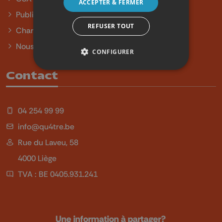
ACCEPTER & FERMER
Publicité
REFUSER TOUT
Charte sur l'égalité et la diversité
Nous contacter
CONFIGURER
Contact
04 254 99 99
info@qu4tre.be
Rue du Laveu, 58
4000 Liège
TVA : BE 0405.931.241
Une information à partager?