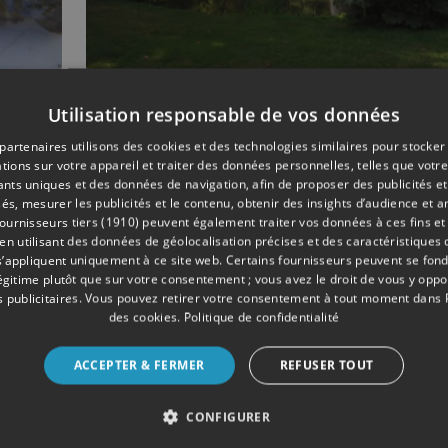
Utilisation responsable de vos données
07/2021
ENVIRONNEMENT
partenaires utilisons des cookies et des technologies similaires pour stocker
Le Jardin Botanique :
tions sur votre appareil et traiter des données personnelles, telles que votre
arbres remarquables a
iants uniques et des données de navigation, afin de proposer des publicités e
coeur de Liège
és, mesurer les publicités et le contenu, obtenir des insights d’audience et a
ournisseurs tiers (1910)
peuvent également traiter vos données à ces fins et 
 utilisant des données de géolocalisation précises et des caractéristiques d
s’appliquent uniquement à ce site web. Certains fournisseurs peuvent se fond
légitime plutôt que sur votre consentement ; vous avez le droit de vous y opp
 publicitaires
. Vous pouvez retirer votre consentement à tout moment dans
des cookies
.
Politique de confidentialité
ACCEPTER & FERMER
REFUSER TOUT
CONFIGURER