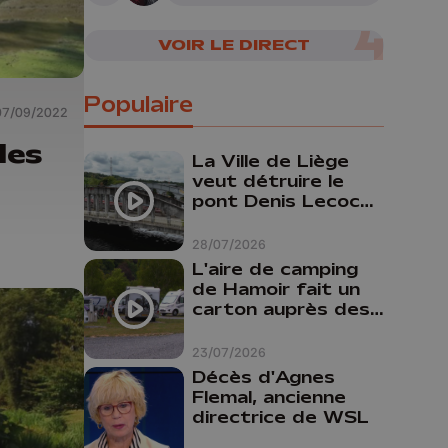
VOIR LE DIRECT
Populaire
07/09/2022
les
La Ville de Liège
veut détruire le
pont Denis Lecocq
mais manque de
budget pour le
28/07/2026
faire
L'aire de camping
de Hamoir fait un
carton auprès des
touristes
23/07/2026
Décès d'Agnes
Flemal, ancienne
directrice de WSL