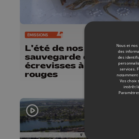
ÉMISSIONS
14/
Nous et nos 
L'été de nos rivières: la
des informa
sauvegarde des
des identif
écrevisses à pattes
personnalis
services.
F
rouges
notamment en
Vos choix 
intérêt 
Paramètres