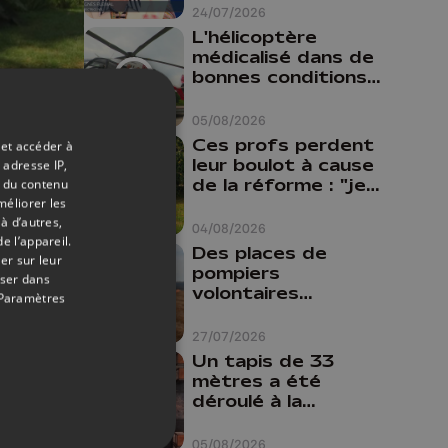
24/07/2026
L'hélicoptère
médicalisé dans de
bonnes conditions à
Oupeye
17/07/2018
05/08/2026
Ces profs perdent
 et accéder à
 400
leur boulot à cause
 adresse IP,
u
de la réforme : "je
t du contenu
travaillais bien plus
méliorer les
à d’autres,
comme prof que
04/08/2026
e l’appareil.
comme
Des places de
er sur leur
pharmacienne"
pompiers
oser dans
volontaires
Paramètres
disponibles en
province de Liège :
27/07/2026
"Un citoyen qui
Un tapis de 33
n'est formé ne
mètres a été
peut pas nous
déroulé à la
aider"
Cathédrale de
Liège
05/08/2026