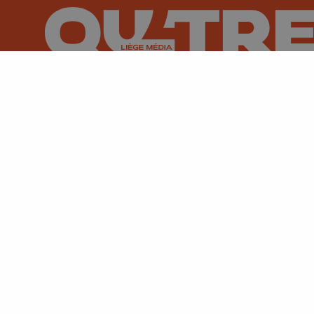
Suivez-nous sur FaceBook
Suivez-nous sur Instagram
Suivez-nous sur TikTok
Suivez-nous sur You
Suivez-nous
Su