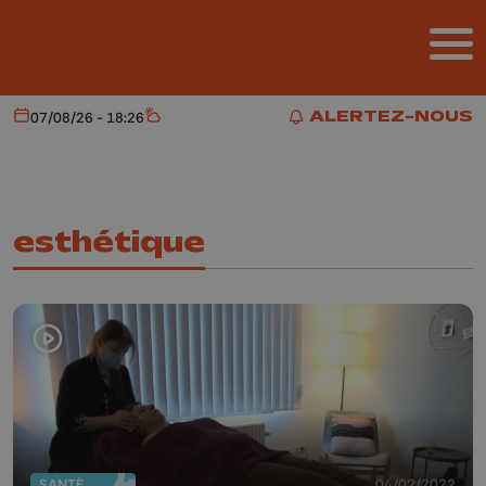
Aller au contenu principal
ALERTEZ-NOUS
07/08/26 - 18:26
Aujourd'hui
Météo
ALERTEZ-NOUS
esthétique
SANTÉ
04/02/2022