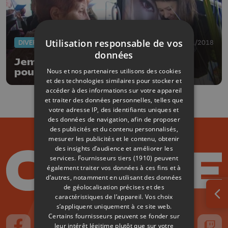
Utilisation responsable de vos
DIVERS
27/01/2018
données
Jemeppe : une journée cocooning
Nous et nos partenaires utilisons des cookies
pour tous
et des technologies similaires pour stocker et
accéder à des informations sur votre appareil
et traiter des données personnelles, telles que
votre adresse IP, des identifiants uniques et
des données de navigation, afin de proposer
des publicités et du contenu personnalisés,
mesurer les publicités et le contenu, obtenir
des insights d’audience et améliorer les
services.
Fournisseurs tiers (1910)
peuvent
également traiter vos données à ces fins et à
d’autres, notamment en utilisant des données
de géolocalisation précises et des
caractéristiques de l’appareil. Vos choix
Ouv
s’appliquent uniquement à ce site web.
Certains fournisseurs peuvent se fonder sur
leur intérêt légitime plutôt que sur votre