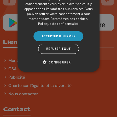
Suivez-nous sur FaceBook
Suivez-nous sur Instagram
Suivez-nous sur TikTok
Suivez-nous sur YouTube
Suivez-nous sur
Suiv
consentement ; vous avez le droit de vous y
opposer dans
Paramètres publicitaires
. Vous
pouvez retirer votre consentement à tout
moment dans
Paramètres des cookies
.
Politique de confidentialité
ACCEPTER & FERMER
Liens utiles
REFUSER TOUT
Mentions légales
CONFIGURER
CSA
Publicité
Charte sur l'égalité et la diversité
Nous contacter
Contact